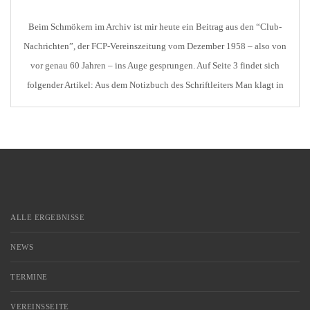
Beim Schmökern im Archiv ist mir heute ein Beitrag aus den “Club-
Nachrichten”, der FCP-Vereinszeitung vom Dezember 1958 – also von
vor genau 60 Jahren – ins Auge gesprungen. Auf Seite 3 findet sich
folgender Artikel: Aus dem Notizbuch des Schriftleiters Man klagt in
vielen Gremien über die Mittelmäßigkeit! Unverkennbar ist der Zug
nicht nur aus […]
ALLE ERGEBNISSE
NEWS
TERMINE
VEREINSSEITE