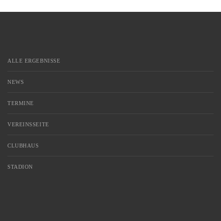
ALLE ERGEBNISSE
NEWS
TERMINE
VEREINSSEITE
CLUBHAUS
STADION