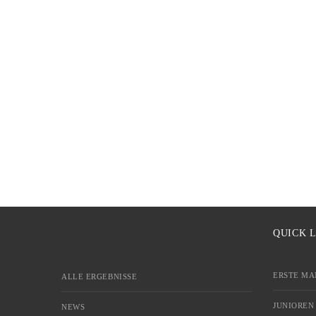
QUICK 
ERSTE MA
ALLE ERGEBNISSE
JUNIOREN
NEWS