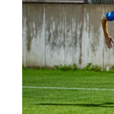
AH-TURNIER
STATISTIK
MITGLIEDSCHAFT
SCHIEDSRICHTER
TORSCHÜTZEN
HISTORIE
SCHNÜRLES
LIGA – SPIELPLAN
1. CFR PFORZHEIM 1
EISHOCKEY
LIGA – TORSCHÜTZEN
SAISON 2015/2016
LIGA – ZUSCHAUER
SAISON 2016/2017
LIGA – FAIRNESSTABELLE
1. FC PFORZHEIM 18
LIGA – WECHSELBÖRSE
VFR PFORZHEIM 189
PRESSE / MEDIEN