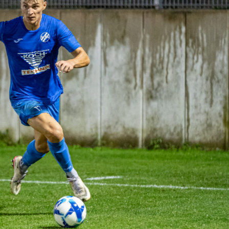
HOLZHOF
U10 / E2 (2011)
DOKUMENTE
CLUBHAUS
U9 / F1 (2012)
VIDEOCLIPS
U8 / F2
896
U7 / BAMBINI
96
7