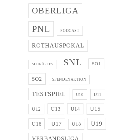
OBERLIGA
PNL
PODCAST
ROTHAUSPOKAL
SNL
SO1
SCHNÜRLES
SO2
SPENDENAKTION
TESTSPIEL
U11
U10
U15
U13
U14
U12
U19
U17
U16
U18
VERBANDSLIGA