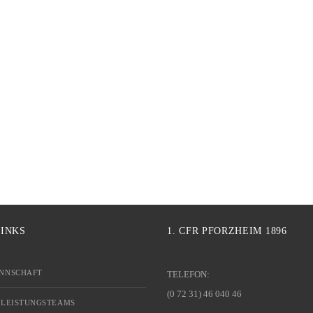
LINKS
1. CFR PFORZHEIM 1896
NNSCHAFT
TELEFON:
(0 72 31) 46 040 46
 LEISTUNGSTEAMS