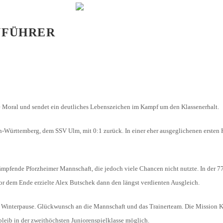
U8 / F2
U7 / BAMBINI
NFÜHRER
 Moral und sendet ein deutliches Lebenszeichen im Kampf um den Klassenerhalt.
n-Württemberg, dem SSV Ulm, mit 0:1 zurück. In einer eher ausgeglichenen ersten 
mpfende Pforzheimer Mannschaft, die jedoch viele Chancen nicht nutzte. In der 7
r dem Ende erzielte Alex Butschek dann den längst verdienten Ausgleich.
Winterpause. Glückwunsch an die Mannschaft und das Trainerteam. Die Mission Kla
leib in der zweithöchsten Juniorenspielklasse möglich.