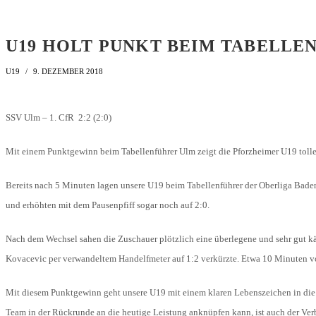
LIGA – SPIELPLAN
1. CFR PFORZHEIM 1896
EISHOCKEY
LIGA – TORSCHÜTZEN
U19 HOLT PUNKT BEIM TABELLE
SAISON 2015/2016
LIGA – ZUSCHAUER
U19
9. DEZEMBER 2018
SAISON 2016/2017
LIGA – FAIRNESSTABELLE
1. FC PFORZHEIM 1896
LIGA – WECHSELBÖRSE
SSV Ulm – 1. CfR 2:2 (2:0)
VFR PFORZHEIM 1897
PRESSE / MEDIEN
Mit einem Punktgewinn beim Tabellenführer Ulm zeigt die Pforzheimer U19 tolle
Bereits nach 5 Minuten lagen unsere U19 beim Tabellenführer der Oberliga Bade
und erhöhten mit dem Pausenpfiff sogar noch auf 2:0.
Nach dem Wechsel sahen die Zuschauer plötzlich eine überlegene und sehr gut kä
Kovacevic per verwandeltem Handelfmeter auf 1:2 verkürzte. Etwa 10 Minuten vo
Mit diesem Punktgewinn geht unsere U19 mit einem klaren Lebenszeichen in die 
Team in der Rückrunde an die heutige Leistung anknüpfen kann, ist auch der Verb