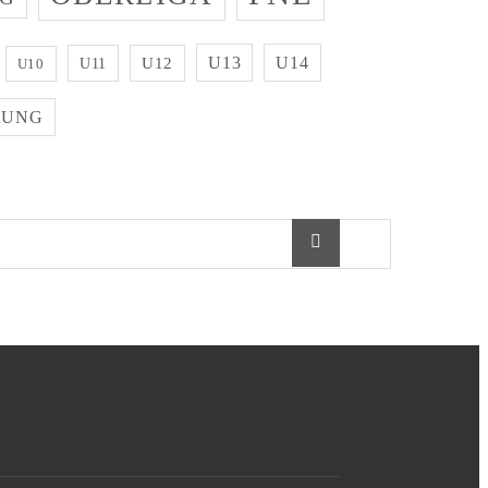
U13
U14
U11
U12
U10
RUNG