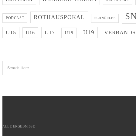
KREISPOKAL
S
ROTHAUSPOKAL
PODCAST
SCHNÜRLES
U19
U15
U17
VERBANDS
U16
U18
ALLE ERGEBNISSE