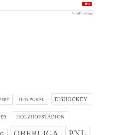
EISHOCKEY
DFB-POKAL
ERBY
HOLZHOFSTADION
IER
PNL
OBERLIGA
G