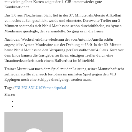
mit vielen gelben Karten zeigte der 1. CfR immer wieder gute
Kombinationen.
Das 1:0 aus Pforzheimer Sicht fiel in der 37. Minute, als Alessio Allkollari
von rechts außen geschickt wurde und einnetzte. Der zweite Treffer nur 5
Minuten später als sich Nabil Mouhssine schön durchdribbelte, zu Ayman
Mouhssine querlegte, der verwandelte. So ging es in die Pause.
Nach dem Wechsel erhöhte wiederum der von Antonio Amella schön
angespielte Ayman Mouhssine aus der Drehung auf 3:0. In der 60. Minute
baute Nabil Mouhssine den Vorsprung per Freistoßtor auf 4:0 aus. Kurz vor
dem Ende kamen die Gastgeber zu ihrem einzigen Treffer durch eine
Unaufmerksamkeit nach einem Ballverlust im Mittelfeld.
Trainer Murati war nach dem Spiel mit der Leistung seiner Mannschaft sehr
zufrieden, stellte aber auch fest, dass im nächsten Spiel gegen den VfB
Eppingen noch eine Schippe draufgelegt werden muss.
Tags :
FNL
PNL
SNL
U19
Verbandspokal
Share: