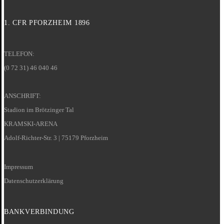
1. CFR PFORZHEIM 1896
TELEFON:
(0 72 31) 46 040 46
ANSCHRIFT:
Stadion im Brötzinger Tal
KRAMSKI-ARENA
Adolf-Richter-Str. 3 | 75179 Pforzheim
Impressum
Datenschutzerklärung
BANKVERBINDUNG