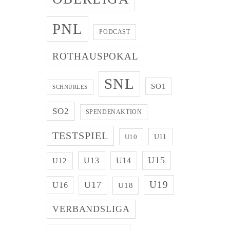
PNL
PODCAST
ROTHAUSPOKAL
SNL
SO1
SCHNÜRLES
SO2
SPENDENAKTION
TESTSPIEL
U11
U10
U15
U13
U14
U12
U19
U17
U16
U18
VERBANDSLIGA