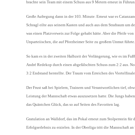
brachte sein Team mit einem Schuss aus 9 Metern erneut in Führung
Große Aufregung dann in der 103. Minute. Erneut war es Catanzano
Schragl eilte aus seinem Kasten und auch aus dem Strafraum um d
was einen Platzverweis zur Folge gehabt hätte. Aber die Pfeife vo
Unparteiischen, die auf Pforzheimer Seite zu großem Unmut führte.
So kam es in der zweiten Halbzeit der Verlängerung, wie es im Fu
André Redekop durch einen abgefälschten Schuss zum 2:2 aus. Noc
3:2 Endstand herstellte. Der Traum vom Erreichen des Viertelfinale
Der Frust saß bei Spielern, Trainern und Verantwortlichen tief, o
Leistung der Mannschaft etwas auszusetzen hatte. Die Jungs haben 
das Quäntchen Glück, das so auf Seiten des Favoriten lag.
Gratulation an Walldorf, das im Pokal erneut zum Stolperstein fü
Erfolgserlebnis zu erzielen. In der Oberliga tritt die Mannschaft