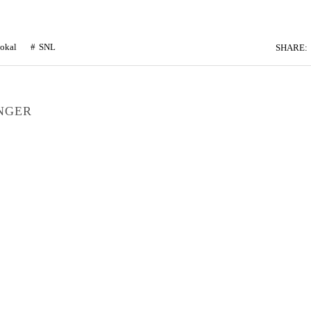
okal
SNL
SHARE:
NGER