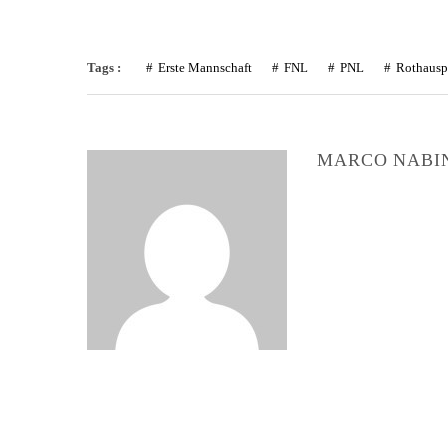
Tags :
Erste Mannschaft
FNL
PNL
Rothausp
MARCO NABI