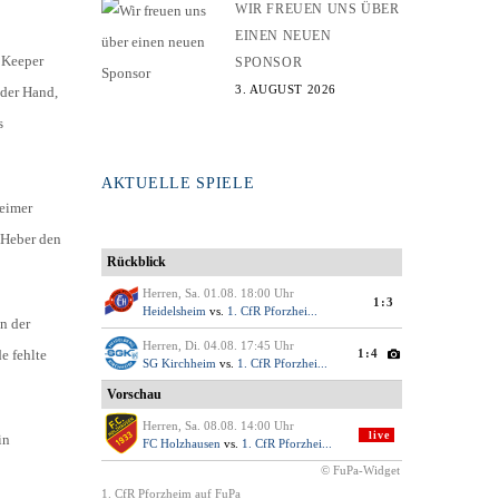
WIR FREUEN UNS ÜBER
EINEN NEUEN
 Keeper
SPONSOR
3. AUGUST 2026
 der Hand,
s
AKTUELLE SPIELE
heimer
 Heber den
n der
e fehlte
in