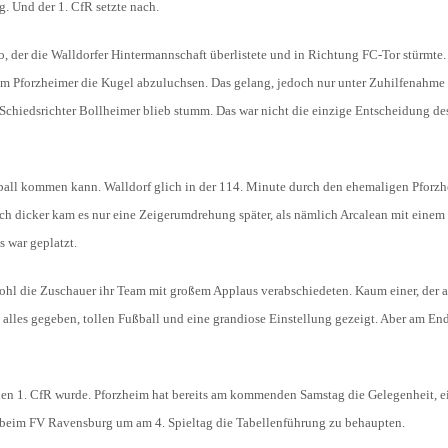
. Und der 1. CfR setzte nach.
, der die Walldorfer Hintermannschaft überlistete und in Richtung FC-Tor stürmte.
em Pforzheimer die Kugel abzuluchsen. Das gelang, jedoch nur unter Zuhilfenahme
n Schiedsrichter Bollheimer blieb stumm. Das war nicht die einzige Entscheidung de
ßball kommen kann. Walldorf glich in der 114. Minute durch den ehemaligen Pforz
h dicker kam es nur eine Zeigerumdrehung später, als nämlich Arcalean mit einem
s war geplatzt.
bwohl die Zuschauer ihr Team mit großem Applaus verabschiedeten. Kaum einer, der a
alles gegeben, tollen Fußball und eine grandiose Einstellung gezeigt. Aber am End
r den 1. CfR wurde. Pforzheim hat bereits am kommenden Samstag die Gelegenheit, e
 an beim FV Ravensburg um am 4. Spieltag die Tabellenführung zu behaupten.