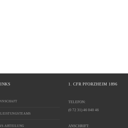
LINKS
1. CFR PFORZHEIM 1896
NNSCHAFT
TELEFON:
(0 72 31) 46 040 46
 LEISTUNGSTEAMS
ANSCHRIFT:
NS-ABTEILUNG