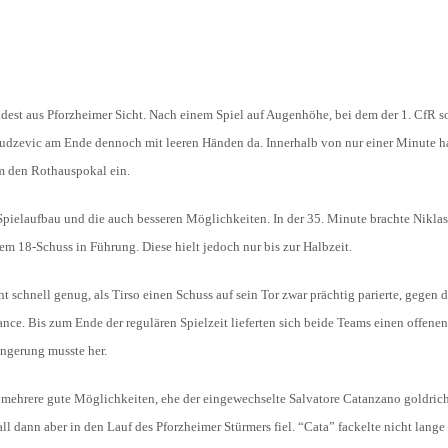
HOLZHOF
U10 / E2 (2011)
DOKUMENTE
CLUBHAUS
U9 / F1 (2012)
VIDEOCLIPS
U8 / F2
indest aus Pforzheimer Sicht. Nach einem Spiel auf Augenhöhe, bei dem der 1. CfR s
896
udzevic am Ende dennoch mit leeren Händen da. Innerhalb von nur einer Minute ha
U7 / BAMBINI
um den Rothauspokal ein.
 Spielaufbau und die auch besseren Möglichkeiten. In der 35. Minute brachte Niklas
96
m 18-Schuss in Führung. Diese hielt jedoch nur bis zur Halbzeit.
7
 schnell genug, als Tirso einen Schuss auf sein Tor zwar prächtig parierte, gegen 
ce. Bis zum Ende der regulären Spielzeit lieferten sich beide Teams einen offenen
ängerung musste her.
h mehrere gute Möglichkeiten, ehe der eingewechselte Salvatore Catanzano goldrich
ll dann aber in den Lauf des Pforzheimer Stürmers fiel. “Cata” fackelte nicht lange