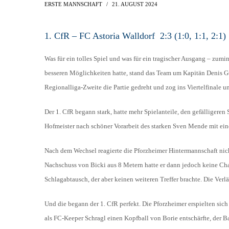
AH-TURNIER
ERSTE MANNSCHAFT
21. AUGUST 2024
STATISTIK
MITGLIEDSCHAFT
SCHIEDSRICHTER
1. CfR – FC Astoria Walldorf 2:3 (1:0, 1:1, 2:1)
TORSCHÜTZEN
HISTORIE
SCHNÜRLES
LIGA – SPIELPLAN
Was für ein tolles Spiel und was für ein tragischer Ausgang – zum
1. CFR PFORZHEIM 1
EISHOCKEY
besseren Möglichkeiten hatte, stand das Team um Kapitän Denis G
LIGA – TORSCHÜTZEN
SAISON 2015/2016
Regionalliga-Zweite die Partie gedreht und zog ins Viertelfinale 
LIGA – ZUSCHAUER
SAISON 2016/2017
LIGA – FAIRNESSTABELLE
Der 1. CfR begann stark, hatte mehr Spielanteile, den gefälligeren
1. FC PFORZHEIM 18
Hofmeister nach schöner Vorarbeit des starken Sven Mende mit eine
LIGA – WECHSELBÖRSE
VFR PFORZHEIM 189
PRESSE / MEDIEN
Nach dem Wechsel reagierte die Pforzheimer Hintermannschaft nicht
Nachschuss von Bicki aus 8 Metern hatte er dann jedoch keine Chan
Schlagabtausch, der aber keinen weiteren Treffer brachte. Die Verl
Und die begann der 1. CfR perfekt. Die Pforzheimer erspielten sic
als FC-Keeper Schragl einen Kopfball von Borie entschärfte, der Ba