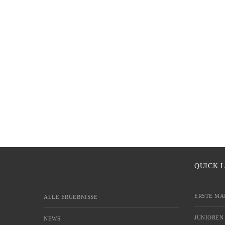
QUICK 
ERSTE MA
ALLE ERGEBNISSE
JUNIOREN
NEWS