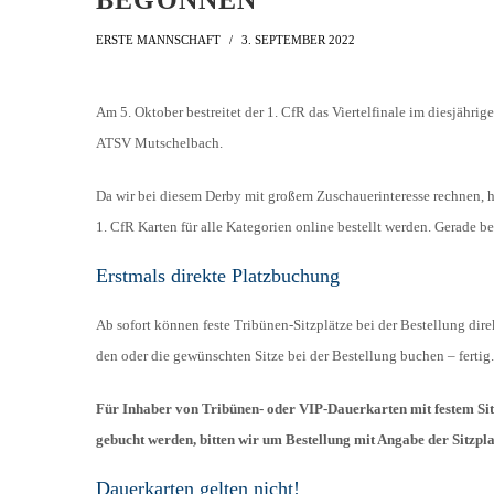
BEGONNEN
AH-TURNIER
STATISTIK
MITGLIEDSCHAFT
ERSTE MANNSCHAFT
3. SEPTEMBER 2022
SCHIEDSRICHTER
TORSCHÜTZEN
HISTORIE
SCHNÜRLES
Am 5. Oktober bestreitet der 1. CfR das Viertelfinale im diesjä
LIGA – SPIELPLAN
1. CFR PFORZHEIM 1
EISHOCKEY
ATSV Mutschelbach.
LIGA – TORSCHÜTZEN
SAISON 2015/2016
Da wir bei diesem Derby mit großem Zuschauerinteresse rechnen, h
LIGA – ZUSCHAUER
SAISON 2016/2017
1. CfR Karten für alle Kategorien online bestellt werden. Gerade b
LIGA – FAIRNESSTABELLE
1. FC PFORZHEIM 18
Erstmals direkte Platzbuchung
LIGA – WECHSELBÖRSE
VFR PFORZHEIM 189
PRESSE / MEDIEN
Ab sofort können feste Tribünen-Sitzplätze bei der Bestellung dire
den oder die gewünschten Sitze bei der Bestellung buchen – fertig.
Für Inhaber von Tribünen- oder VIP-Dauerkarten mit festem Sitzp
gebucht werden, bitten wir um Bestellung mit Angabe der Sitzpla
Dauerkarten gelten nicht!