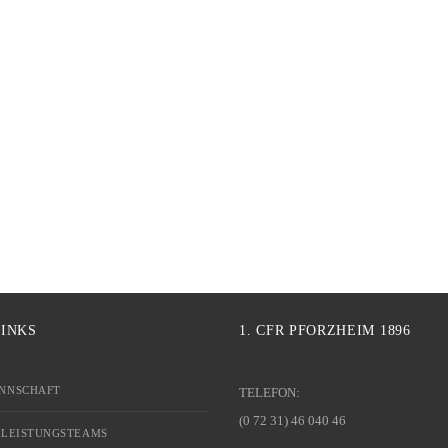
LINKS
1. CFR PFORZHEIM 1896
NNSCHAFT
TELEFON:
(0 72 31) 46 040 46
 LEISTUNGSTEAMS