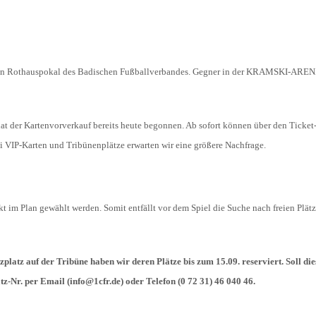
HOLZHOF
U10 / E2 (2011)
DOKUMENTE
CLUBHAUS
U9 / F1 (2012)
VIDEOCLIPS
hrigen Rothauspokal des Badischen Fußballverbandes. Gegner in der KRAMSKI-ARENA
U8 / F2
896
U7 / BAMBINI
at der Kartenvorverkauf bereits heute begonnen. Ab sofort können über den Ticket
ei VIP-Karten und Tribünenplätze erwarten wir eine größere Nachfrage.
96
7
kt im Plan gewählt werden. Somit entfällt vor dem Spiel die Suche nach freien Plät
latz auf der Tribüne haben wir deren Plätze bis zum 15.09. reserviert. Soll die
tz-Nr. per Email (info@1cfr.de) oder Telefon (0 72 31) 46 040 46.