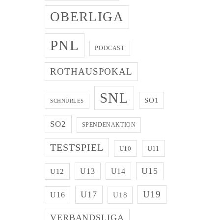
OBERLIGA
PNL
PODCAST
ROTHAUSPOKAL
SNL
SO1
SCHNÜRLES
SO2
SPENDENAKTION
TESTSPIEL
U11
U10
U15
U13
U14
U12
U19
U17
U16
U18
VERBANDSLIGA