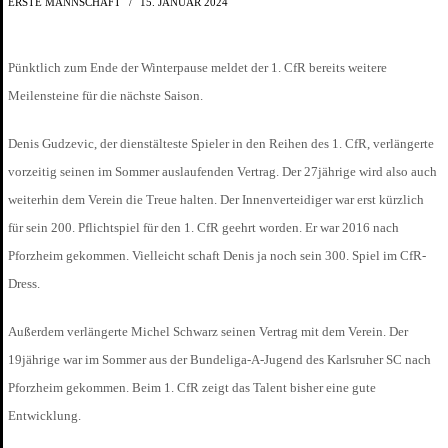
ERSTE MANNSCHAFT
15. JANUAR 2024
Pünktlich zum Ende der Winterpause meldet der 1. CfR bereits weitere
Meilensteine für die nächste Saison.
Denis Gudzevic, der dienstälteste Spieler in den Reihen des 1. CfR, verlängerte
vorzeitig seinen im Sommer auslaufenden Vertrag. Der 27jährige wird also auch
weiterhin dem Verein die Treue halten. Der Innenverteidiger war erst kürzlich
für sein 200. Pflichtspiel für den 1. CfR geehrt worden. Er war 2016 nach
Pforzheim gekommen. Vielleicht schaft Denis ja noch sein 300. Spiel im CfR-
Dress.
Außerdem verlängerte Michel Schwarz seinen Vertrag mit dem Verein. Der
19jährige war im Sommer aus der Bundeliga-A-Jugend des Karlsruher SC nach
Pforzheim gekommen. Beim 1. CfR zeigt das Talent bisher eine gute
Entwicklung.