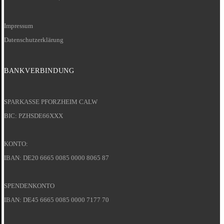
Impressum
Datenschutzerklärung
BANKVERBINDUNG
SPARKASSE PFORZHEIM CALW
BIC: PZHSDE66XXX
KONTO:
IBAN: DE20 6665 0085 0000 8065 87
SPENDENKONTO
IBAN: DE45 6665 0085 0000 7177 70