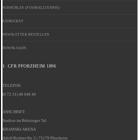
SCHNÜRLES (FUSSBALLTENNIS)
EISHOCKEY
NEWSLETTER BESTELLEN
DOWNLOADS
1. CFR PFORZHEIM 1896
TELEFON:
(0 72 31) 46 040 46
ANSCHRIFT:
Stadion im Brötzinger Tal
KRAMSKI-ARENA
Adolf-Richter-Str. 3 | 75179 Pforzheim