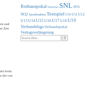
SNL
Rothauspokal
SO1
Schnürles
Testspiel
SO2
U11
U12
U10
Spendenaktion
U19
U15
U17
U13
U14
U16
U18
ren und
Verbandsliga
Verbandspokal
te Zeit
Vertragsverlängerung
hren beim
wo der von