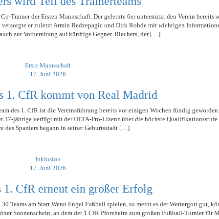
rs wird Teil des Trainerteams
-Trainer der Ersten Mannschaft. Der gelernte 6er unterstützt den Verein bereits se
t versorgte er zuletzt Armin Redzepagic und Dirk Rohde mit wichtigen Information
auch zur Vorbereitung auf künftige Gegner. Riechers, der […]
Erste Mannschaft
17. Juni 2026
es 1. CfR kommt von Real Madrid
eam des 1. CfR ist die Vereinsführung bereits vor einigen Wochen fündig geworden
r 37-jährige verfügt mit der UEFA-Pro-Lizenz über die höchste Qualifikationsstufe 
re des Spaniers begann in seiner Geburtsstadt […]
Inklusion
17. Juni 2026
1. CfR erneut ein großer Erfolg
 30 Teams am Start Wenn Engel Fußball spielen, so meint es der Wettergott gut, k
ner Sonnenschein, an dem der 1.CfR Pforzheim zum großen Fußball-Turnier für 