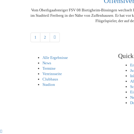
Offensive
Vom Oberligaabsteiger FSV 08 Bietigheim-Bissingen wechselt E
im Stadtteil Freiberg in der Nähe von Zuffenhausen. Er hat vor 
Flügelspieler, der auf d
1
2
Quick
Alle Ergebnisse
News
Er
Termine
Ju
Vereinsseite
In
Clubhaus
Al
Stadion
Sc
Ei
Ne
D