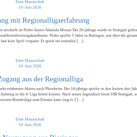
Erste Mannschaft
10. Juni 2026
ng mit Regionalligaerfahrung
im wechselt ist Pedro Junior Almeida Morais Der 26-jährige wurde in Stuttgart gebo
naldienstleistungskaufmann. Pedro spielte 5 Jahre in Balingen, war über die gesam
fast kein Spiel verpasst. Er spielt im zentralen […]
Erste Mannschaft
10. Juni 2026
Zugang aus der Regionalliga
ehr erfahrener Akteur nach Pforzheim. Der 24-jährige spielte in den letzten drei Ja
ufstieg in die 4. Liga feiern konnte. Nach seiner Jugendzeit beim VfB Stuttgart, 
unioren-Bundesliga zum Einsatz kam, trug er 2 […]
Erste Mannschaft
10. Juni 2026