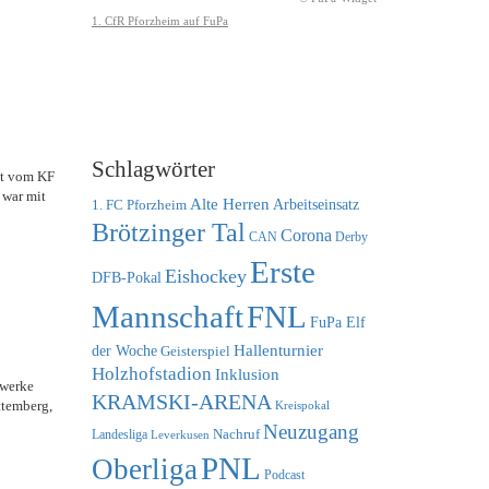
Schlagwörter
mmt vom KF
 war mit
Alte Herren
1. FC Pforzheim
Arbeitseinsatz
Brötzinger Tal
Corona
CAN
Derby
Erste
Eishockey
DFB-Pokal
FNL
Mannschaft
FuPa Elf
der Woche
Hallenturnier
Geisterspiel
Holzhofstadion
Inklusion
twerke
KRAMSKI-ARENA
ttemberg,
Kreispokal
Neuzugang
Nachruf
Landesliga
Leverkusen
PNL
Oberliga
Podcast