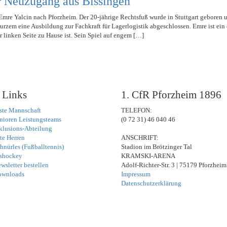
r Neuzugang aus Bissingen
mre Yalcin nach Pforzheim. Der 20-jährige Rechtsfuß wurde in Stuttgart geboren
kurzem eine Ausbildung zur Fachkraft für Lagerlogistik abgeschlossen. Emre ist ein 
er linken Seite zu Hause ist. Sein Spiel auf engem […]
 Links
1. CfR Pforzheim 1896
ste Mannschaft
TELEFON:
nioren Leistungsteams
(0 72 31) 46 040 46
klusions-Abteilung
te Herren
ANSCHRIFT:
hnürles (Fußballtennis)
Stadion im Brötzinger Tal
shockey
KRAMSKI-ARENA
wsletter bestellen
Adolf-Richter-Str. 3 | 75179 Pforzheim
ownloads
Impressum
Datenschutzerklärung