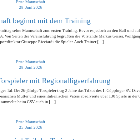
Erste Mannschaft
HOLZHOF
U10 / E2 (2011)
DOKUMENTE
896
28. Juni 2026
CLUBHAUS
U9 / F1 (2012)
VIDEOCLIPS
97
haft beginnt mit dem Training
U8 / F2
1896
U7 / BAMBINI
mittag seine Mannschaft zum ersten Training. Bevor es jedoch an den Ball und auf
 Von Seiten der Vereinsführung begrüßten die Vorstände Markus Geiser, Wolfgang
ortdirektor Giuseppe Ricciardi die Spieler. Auch Trainer […]
896
97
Erste Mannschaft
28. Juni 2026
Torspieler mit Regionalligaerfahrung
r Tal. Der 26-jährige Torspieler trug 2 Jahre das Trikot des 1. Göppinger SV. Davo
anischen Mutter und eines italienischen Vaters absolvierte über 130 Spiele in der 
 sammelte beim GSV auch in […]
Erste Mannschaft
25. Juni 2026