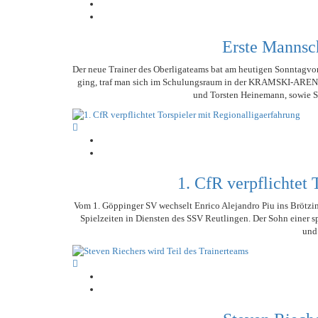
STATISTIK
SCHIEDSRICHTER
MITGLIEDSCHAFT
LIGA – FAIRNESSTABELLE
1. FC PFORZHEIM 1
TORSCHÜTZEN
SCHNÜRLES
HISTORIE
LIGA – WECHSELBÖRSE
VFR PFORZHEIM 18
Erste Mannsc
LIGA – SPIELPLAN
EISHOCKEY
PRESSE / MEDIEN
1. CFR PFORZHEIM 
LIGA – TORSCHÜTZEN
SAISON 2015/2016
Der neue Trainer des Oberligateams bat am heutigen Sonntagvor
ging, traf man sich im Schulungsraum in der KRAMSKI-ARENA.
LIGA – ZUSCHAUER
SAISON 2016/2017
und Torsten Heinemann, sowie Sp
LIGA – FAIRNESSTABELLE
1. FC PFORZHEIM 1
LIGA – WECHSELBÖRSE
VFR PFORZHEIM 18
PRESSE / MEDIEN
1. CfR verpflichtet 
Vom 1. Göppinger SV wechselt Enrico Alejandro Piu ins Brötzinge
Spielzeiten in Diensten des SSV Reutlingen. Der Sohn einer sp
und