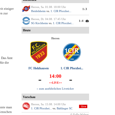
it einiger
en zur
. Das Amt
für die
önnte man
Menschen