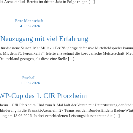
i-Arena einlud. Bereits im dritten Jahr in Folge trugen […]
Erste Mannschaft
14. Juni 2026
r Neuzugang mit viel Erfahrung
g für die neue Saison. Met Millaku Der 28-jährige defensive Mittelfeldspieler ko
s. Mit dem FC Feronikeli 74 feierte er zweimal die kosovarische Meisterschaft. Met
Deutschland gezogen, als diese eine Stelle […]
Fussball
11. Juni 2026
SWP-Cup des 1. CfR Pforzheim
on beim 1.CfR Pforzheim. Und zum 8. Mal lädt der Verein mit Unterstützung der Stad
inderung in die Kramski-Arena ein. 27 Teams aus den Bundesländern Baden-Wür
ung am 13.06.2026. In drei verschiedenen Leistungsklassen treten die […]