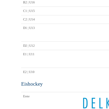
B2 | U16
C1 | U15
C2 | U14
D1 | U13
D2 | U12
E1 | U11
E2 | U10
Eishockey
Erste