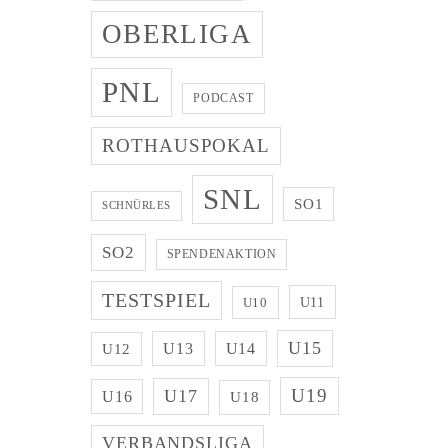
OBERLIGA
PNL
PODCAST
ROTHAUSPOKAL
SNL
SO1
SCHNÜRLES
SO2
SPENDENAKTION
TESTSPIEL
U11
U10
U15
U13
U14
U12
U19
U17
U16
U18
VERBANDSLIGA