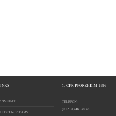
LINKS
1. CFR PFORZHEIM 1896
NNSCHAFT
TELEFON:
(0 72 31) 46 040 46
 LEISTUNGSTEAMS