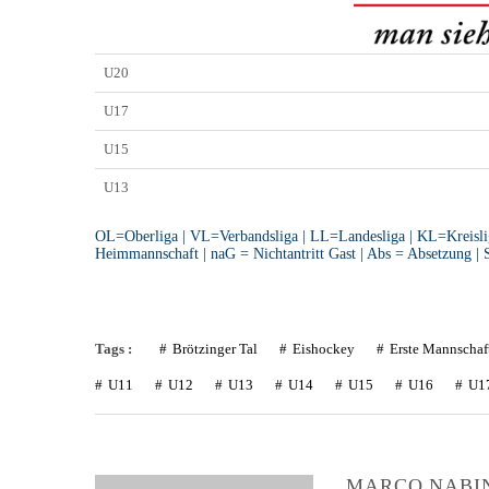
U20
U17
U15
U13
OL=Oberliga | VL=Verbandsliga | LL=Landesliga | KL=Kreisliga
Heimmannschaft | naG = Nichtantritt Gast | Abs = Absetzung |
Tags :
Brötzinger Tal
Eishockey
Erste Mannschaf
U11
U12
U13
U14
U15
U16
U1
MARCO NABI