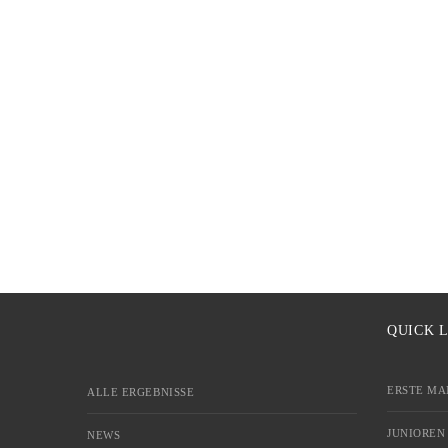
QUICK 
ERSTE MA
ALLE ERGEBNISSE
JUNIOREN
NEWS