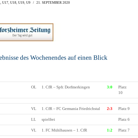
6
,
U17
,
U18
,
U19
,
U9
21. SEPTEMBER 2020
HOLZHOF
U10 / E2 (2011)
DOKUMENTE
CLUBHAUS
U9 / F1 (2012)
VIDEOCLIPS
U8 / F2
896
U7 / BAMBINI
gebnisse des Wochenendes auf einen Blick
96
7
OL
1. CfR – Spfr. Dorfmerkingen
3:0
Platz
10
VL
1. CfR – FC Germania Friedrichstal
2:3
Platz 9
LL
spielfrei
Platz 6
VL
1. FC Mühlhausen – 1. CfR
1:2
Platz 7