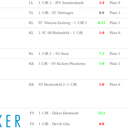
LL
1. CfR 2 – JFV Straubenhardt
3:4
Platz 9
VL
1. CfR – FC Nöttingen
0:0
Platz 3
KL
FC Viktoria Enzberg – 1. CfR 2
0:15
Platz 1
KL
1. FC 08 Birkenfeld – 1. CfR
1:0
Platz 6.
KL
1. CfR 2 – TG Stein
7:3
Platz 1
KK
1.CfR – SV Kickers Pforzheim
1:0
Platz 1
KK
SV Huchenfeld 2- 1. CfR
1:0
Platz 6
FS
1. CfR – Dukes Darmstadt
23:2
FS
1. CfR – Devils Ulm
0:8