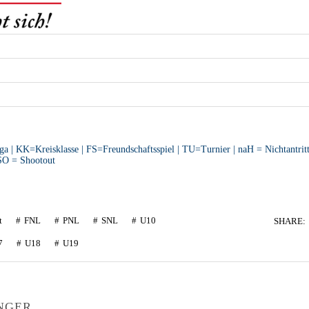
 | KK=Kreisklasse | FS=Freundschaftsspiel | TU=Turnier | naH = Nichtantrit
 SO = Shootout
t
FNL
PNL
SNL
U10
SHARE:
7
U18
U19
NGER