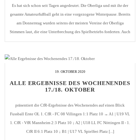
Es hat sich schon seit Tagen angedeutet. Die Oberliga und mit ihr der
gesamte Amateurfußball geht in eine vorgezogene Winterpause. Bereits
am Donnerstag wurden seitens der meisten Vereine der Oberliga
Stimmen laut, die eine Unterbrechung des Spielbetriebs forderten. Auch
der 1. CfR Pforzheim sprach sich ausdrücklich für die sofortige
Absetzung der noch geplanten Partien. Im […]
19. OKTOBER 2020
ALLE ERGEBNISSE DES WOCHENENDES
17./18. OKTOBER
präsentiert die CfR-Ergebnisse des Wochenendes auf einen Blick
Fussball Erste OL 1. CfR - FC 08 Villingen 1:1 Platz 10 → A1 | U19 VL
1. CfR - VfR Mannheim 2:3 Platz 10 ↓ A2 | U18 LL FC Nöttingen II - 1.
CfR II 6:1 Platz 10 ↓ B1 | U17 VL Spielfrei Platz [...]