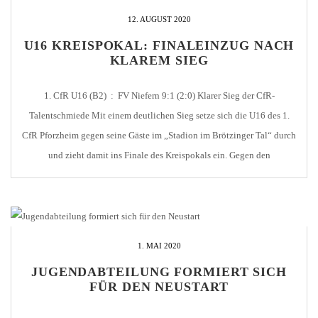
12. AUGUST 2020
U16 KREISPOKAL: FINALEINZUG NACH
KLAREM SIEG
1. CfR U16 (B2) : FV Niefern 9:1 (2:0) Klarer Sieg der CfR-
Talentschmiede Mit einem deutlichen Sieg setze sich die U16 des 1.
CfR Pforzheim gegen seine Gäste im „Stadion im Brötzinger Tal“ durch
und zieht damit ins Finale des Kreispokals ein. Gegen den
Landesligisten FV 09 Niefern gewann man mit einer soliden Leistung
auch […]
1. MAI 2020
JUGENDABTEILUNG FORMIERT SICH
FÜR DEN NEUSTART