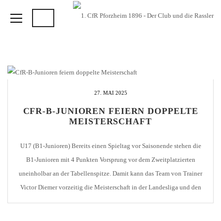
27. MAI 2025
CFR-B-JUNIOREN FEIERN DOPPELTE
MEISTERSCHAFT
U17 (B1-Junioren) Bereits einen Spieltag vor Saisonende stehen die
B1-Junioren mit 4 Punkten Vorsprung vor dem Zweitplatzierten
uneinholbar an der Tabellenspitze. Damit kann das Team von Trainer
Victor Diemer vorzeitig die Meisterschaft in der Landesliga und den
damit verbundenen Aufstieg in die Verbandsliga Baden feiern.
Insgesamt erreichte die Mannschaft 14 Siege und 4 Remis. Nur […]