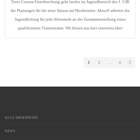
Trotz Corona-Unterbrechung geht laufen im Jugendbereich des 1. CfR
die Planungen für die neue Saison auf Hochtouren. Aktuell arbeitet die
Jugendleitung für jede Altersstufe an der Zusammenstellung eines
qualifizierten Trainerteams. Wir freuen uns hier einerseits über
Kontinuität in vielen Teams, aber auch über Neuzugänge, von denen
wir uns viel versprechen. Hier die aktuelle Übersicht: U19 […]
1
2
…
4
ALLE ERGEBNISSE
NEWS