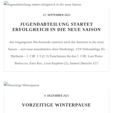
12. SEPTEMBER 2022
JUGENDABTEILUNG STARTET
ERFOLGREICH IN DIE NEUE SAISON
Am vergangenen Wochenende starteten auch die Junioren in die neue
Saison – und zwar ausnahmslos ohne Niederlage. U19 Verbandsliga SG
Dielheim – 1. CfR 1:5 (1:3) Torschützen für den 1. CfR: Luis Pietro
Bartuccio, Enes Koc, Leon Kupferer (2), Samuel Dantzler U17
Verbandsliga VfL Kurpfalz Neckarau – 1. CfR 0:2 (0:2) Torschützen
für den 1. […]
4. DEZEMBER 2021
VORZEITIGE WINTERPAUSE