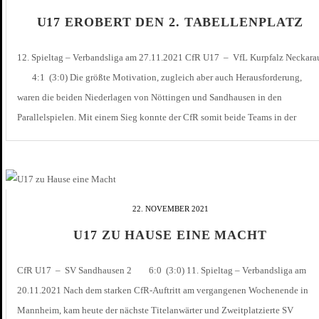
U17 EROBERT DEN 2. TABELLENPLATZ
12. Spieltag – Verbandsliga am 27.11.2021 CfR U17 – VfL Kurpfalz Neckara
4:1 (3:0) Die größte Motivation, zugleich aber auch Herausforderung,
waren die beiden Niederlagen von Nöttingen und Sandhausen in den
Parallelspielen. Mit einem Sieg konnte der CfR somit beide Teams in der
Tabelle überholen. Diesen Gegebenheiten bewusst, starteten die Pforzheimer
mit viel Druck und […]
22. NOVEMBER 2021
U17 ZU HAUSE EINE MACHT
CfR U17 – SV Sandhausen 2 6:0 (3:0) 11. Spieltag – Verbandsliga am
20.11.2021 Nach dem starken CfR-Auftritt am vergangenen Wochenende in
Mannheim, kam heute der nächste Titelanwärter und Zweitplatzierte SV