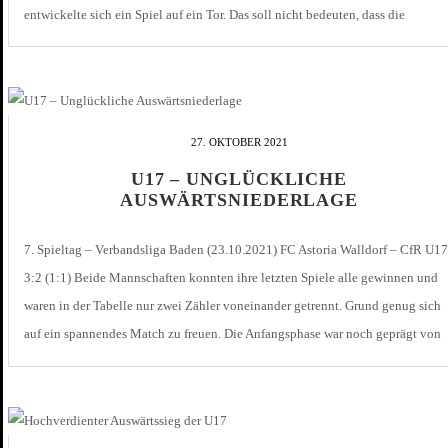
entwickelte sich ein Spiel auf ein Tor. Das soll nicht bedeuten, dass die
Durlacher Gäste ausschließlich defensiv eingestellt waren. Es war […]
27. OKTOBER 2021
U17 – UNGLÜCKLICHE
AUSWÄRTSNIEDERLAGE
7. Spieltag – Verbandsliga Baden (23.10.2021) FC Astoria Walldorf – CfR U
3:2 (1:1) Beide Mannschaften konnten ihre letzten Spiele alle gewinnen und
waren in der Tabelle nur zwei Zähler voneinander getrennt. Grund genug sich
auf ein spannendes Match zu freuen. Die Anfangsphase war noch geprägt von
viel Nervosität und beide Teams versuchten sich […]