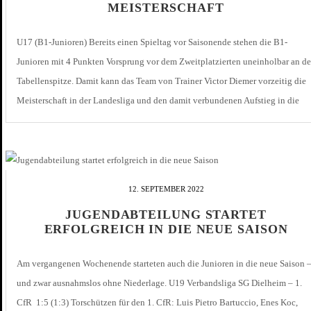
MEISTERSCHAFT
U17 (B1-Junioren) Bereits einen Spieltag vor Saisonende stehen die B1-
Junioren mit 4 Punkten Vorsprung vor dem Zweitplatzierten uneinholbar an de
Tabellenspitze. Damit kann das Team von Trainer Victor Diemer vorzeitig die
Meisterschaft in der Landesliga und den damit verbundenen Aufstieg in die
Verbandsliga Baden feiern. Insgesamt erreichte die Mannschaft 14 Siege und 4
Remis. Nur […]
12. SEPTEMBER 2022
JUGENDABTEILUNG STARTET
ERFOLGREICH IN DIE NEUE SAISON
Am vergangenen Wochenende starteten auch die Junioren in die neue Saison 
und zwar ausnahmslos ohne Niederlage. U19 Verbandsliga SG Dielheim – 1.
CfR 1:5 (1:3) Torschützen für den 1. CfR: Luis Pietro Bartuccio, Enes Koc,