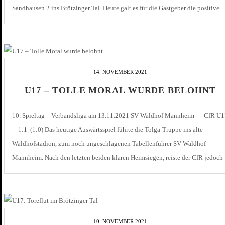
Sandhausen 2 ins Brötzinger Tal. Heute galt es für die Gastgeber die positive
Stimmung mitzunehmen und auf den Platz zu übertragen. Dies gelang in […]
14. NOVEMBER 2021
U17 – TOLLE MORAL WURDE BELOHNT
10. Spieltag – Verbandsliga am 13.11.2021 SV Waldhof Mannheim – CfR U1
1:1 (1:0) Das heutige Auswärtsspiel führte die Tolga-Truppe ins alte
Waldhofstadion, zum noch ungeschlagenen Tabellenführer SV Waldhof
Mannheim. Nach den letzten beiden klaren Heimsiegen, reiste der CfR jedoch
nicht ganz chancenlos nach Mannheim. Von Beginn an entwickelte sich ein
Spiel auf Augenhöhe. Der […]
10. NOVEMBER 2021