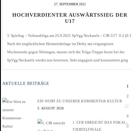
27. SEPTEMBER 2021
HOCHVERDIENTER AUSWÄRTSSIEG DER
U17
3. Spieltag – Verbandsliga am 25.9.2021 SpVgg Neckarelz – CfR U17 0:2 (0:
Nach der unglücklichen Heimniederlage im Derby am vergangenen
Wochenende gegen Nöttingen, musste sich die Tolga-Truppe heute bei der
SpVgg Neckarelz wieder neu beweisen. Sehr engagiert und konzentriert ging
der CfR dann auch die Partie an und setzte die Gastgeber in der eigenen […]
AKTUELLE BEITRÄGE
1
2
EIN WORT ZU UNSERER KOMMENTAR-KULTUR
…
5. AUGUST 2026
6
1. CFR ERREICHT DAS POKAL-
VIERTELFINALE