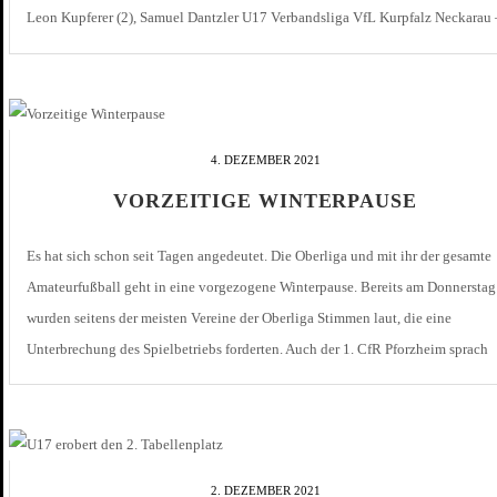
Leon Kupferer (2), Samuel Dantzler U17 Verbandsliga VfL Kurpfalz Neckarau 
1. CfR 0:2 (0:2) Torschützen für den 1. […]
4. DEZEMBER 2021
VORZEITIGE WINTERPAUSE
Es hat sich schon seit Tagen angedeutet. Die Oberliga und mit ihr der gesamte
Amateurfußball geht in eine vorgezogene Winterpause. Bereits am Donnerstag
wurden seitens der meisten Vereine der Oberliga Stimmen laut, die eine
Unterbrechung des Spielbetriebs forderten. Auch der 1. CfR Pforzheim sprach
sich ausdrücklich für die sofortige Absetzung der noch geplanten Partien. Im
[…]
2. DEZEMBER 2021