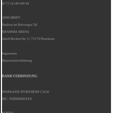
(0 72 31) 46 040 46
ANSCHRIFT:
Stadion im Brötzinger Tal
KRAMSKI-ARENA
Adolf-Richter-Str. 3 | 75179 Pforzheim
Impressum
Datenschutzerklärung
BANKVERBINDUNG
SPARKASSE PFORZHEIM CALW
BIC: PZHSDE66XXX
KONTO: