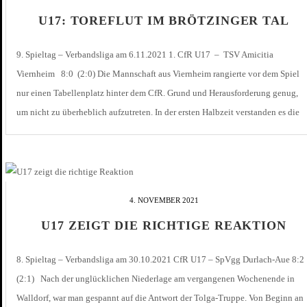
U17: TOREFLUT IM BRÖTZINGER TAL
9. Spieltag – Verbandsliga am 6.11.2021 1. CfR U17 – TSV Amicitia
Viernheim 8:0 (2:0) Die Mannschaft aus Viernheim rangierte vor dem Spiel
nur einen Tabellenplatz hinter dem CfR. Grund und Herausforderung genug,
um nicht zu überheblich aufzutreten. In der ersten Halbzeit verstanden es die
Gäste die Pforzheimer Angriffsbemühungen, entweder bereits in der Mittelzone
aber […]
4. NOVEMBER 2021
U17 ZEIGT DIE RICHTIGE REAKTION
8. Spieltag – Verbandsliga am 30.10.2021 CfR U17 – SpVgg Durlach-Aue 8:2
(2:1) Nach der unglücklichen Niederlage am vergangenen Wochenende in
Walldorf, war man gespannt auf die Antwort der Tolga-Truppe. Von Beginn an