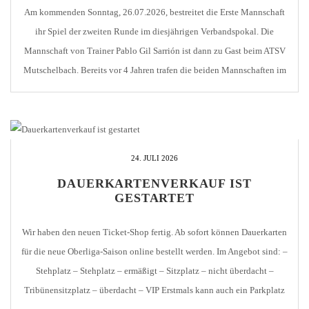
Am kommenden Sonntag, 26.07.2026, bestreitet die Erste Mannschaft
ihr Spiel der zweiten Runde im diesjährigen Verbandspokal. Die
Mannschaft von Trainer Pablo Gil Sarrión ist dann zu Gast beim ATSV
Mutschelbach. Bereits vor 4 Jahren trafen die beiden Mannschaften im
Viertelfinale des Wettbewerbs aufeinander, allerdings unter anderen
Vorzeichen. 2022 spielte Verein aus dem Karlsbader Teilort zusammen
[…]
24. JULI 2026
DAUERKARTENVERKAUF IST
GESTARTET
Wir haben den neuen Ticket-Shop fertig. Ab sofort können Dauerkarten
für die neue Oberliga-Saison online bestellt werden. Im Angebot sind: –
Stehplatz – Stehplatz – ermäßigt – Sitzplatz – nicht überdacht –
Tribünensitzplatz – überdacht – VIP Erstmals kann auch ein Parkplatz