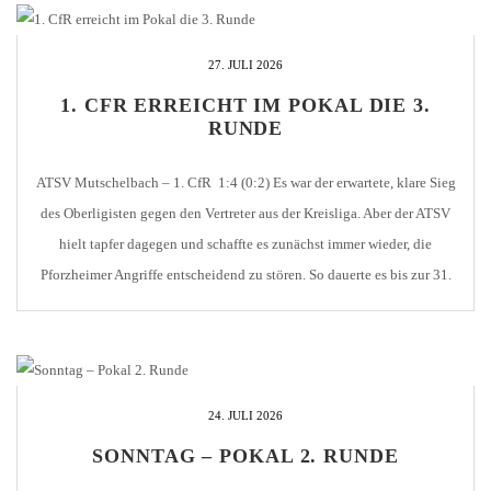
27. JULI 2026
1. CFR ERREICHT IM POKAL DIE 3.
RUNDE
ATSV Mutschelbach – 1. CfR 1:4 (0:2) Es war der erwartete, klare Sieg
des Oberligisten gegen den Vertreter aus der Kreisliga. Aber der ATSV
hielt tapfer dagegen und schaffte es zunächst immer wieder, die
Pforzheimer Angriffe entscheidend zu stören. So dauerte es bis zur 31.
Minute, ehe der 1. CfR durch Emre Yalcin in Führung […]
24. JULI 2026
SONNTAG – POKAL 2. RUNDE