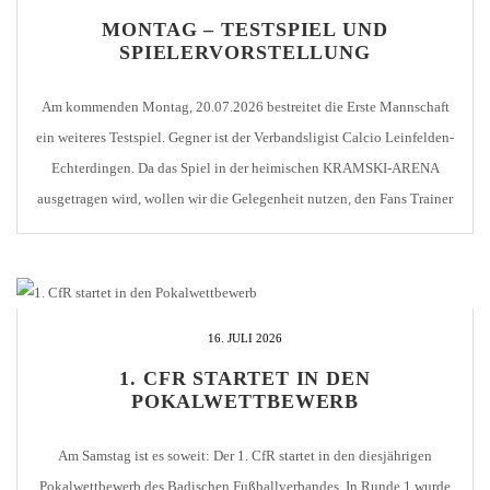
MONTAG – TESTSPIEL UND
SPIELERVORSTELLUNG
Am kommenden Montag, 20.07.2026 bestreitet die Erste Mannschaft
ein weiteres Testspiel. Gegner ist der Verbandsligist Calcio Leinfelden-
Echterdingen. Da das Spiel in der heimischen KRAMSKI-ARENA
ausgetragen wird, wollen wir die Gelegenheit nutzen, den Fans Trainer
und Spieler – insbesondere die Neuzugänge – nach dem Spiel
persönlich vorzustellen. Das Gastro-Team des 1. CfR sorgt für Speis
und […]
16. JULI 2026
1. CFR STARTET IN DEN
POKALWETTBEWERB
Am Samstag ist es soweit: Der 1. CfR startet in den diesjährigen
Pokalwettbewerb des Badischen Fußballverbandes. In Runde 1 wurde