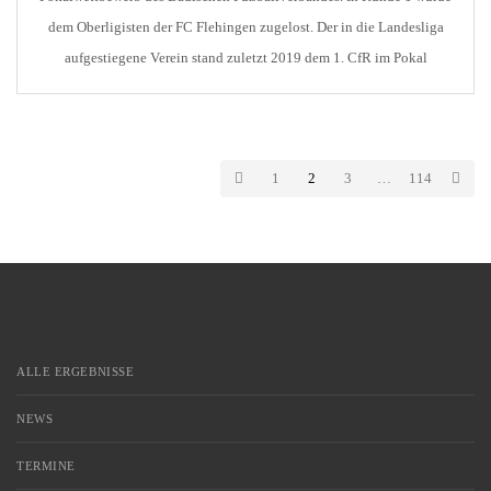
dem Oberligisten der FC Flehingen zugelost. Der in die Landesliga
aufgestiegene Verein stand zuletzt 2019 dem 1. CfR im Pokal
gegenüber. Damals ging Pforzheim durch Tore von Sailer, Czaker,
Masurica, Kovacevic und Redekop klar mit […]
1
2
3
…
114
ALLE ERGEBNISSE
NEWS
TERMINE