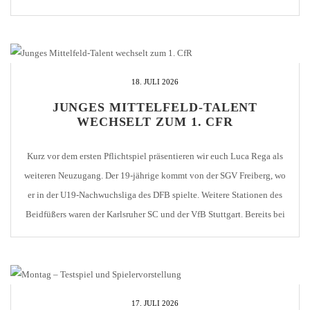
Pforzheimer Anhang erstmals jubeln konnte. […]
18. JULI 2026
JUNGES MITTELFELD-TALENT
WECHSELT ZUM 1. CFR
Kurz vor dem ersten Pflichtspiel präsentieren wir euch Luca Rega als
weiteren Neuzugang. Der 19-jährige kommt von der SGV Freiberg, wo
er in der U19-Nachwuchsliga des DFB spielte. Weitere Stationen des
Beidfüßers waren der Karlsruher SC und der VfB Stuttgart. Bereits bei
seinem ersten Einsatz gegen den Drittligisten Sonnenhof Großaspach
fiel Luca positiv auf. Auch […]
17. JULI 2026