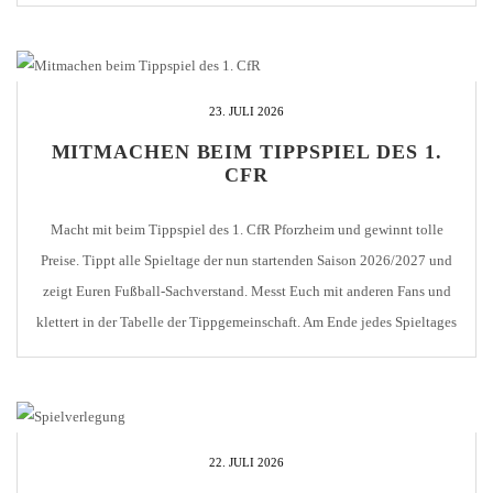
direkt gegenüber des Stadions bestellt werden! Die Karten werden
innerhalb weniger Tage als […]
23. JULI 2026
MITMACHEN BEIM TIPPSPIEL DES 1.
CFR
Macht mit beim Tippspiel des 1. CfR Pforzheim und gewinnt tolle
Preise. Tippt alle Spieltage der nun startenden Saison 2026/2027 und
zeigt Euren Fußball-Sachverstand. Messt Euch mit anderen Fans und
klettert in der Tabelle der Tippgemeinschaft. Am Ende jedes Spieltages
erhält der Tagessieger 2 Tribünenkarten für ein Heimspiel des 1. CfR.
Am Ende der Vorrunde […]
22. JULI 2026