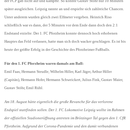
der FCP gab nicht auf und kämpfte. So konnte Gustav Stöhr nur 10 Minuten
später ausgleichen. Leipzig rannte an und erspielte sich zahlreiche Chancen.
Unter anderem wurden gleich zwei Elfmeter vergeben. Heinrich Riso
schließlich war es dann, der 5 Minuten vor dem Ende dann doch den 2:1
Endstand erzielte. Der 1. FC Pforzheim konnte dennoch hoch erhobenen
Hauptes das Feld verlassen, hatte man sich doch wacker geschlagen. Es ist bis
heute der größte Erfolg in der Geschichte des Pforzheimer Fußballs.
Für den 1. FC Pforzheim waren damals am Ball:
Emil Faas, Hermann Steudle, Wilhelm Hiller, Karl Jäger, Arthur Hiller
(Capitän), Hermann Hofer, Hermann Schweickert, Julius Fink, Gustav Maier,
Gustav Stöhr, Emil Rühl.
Am 18. August hätte eigentlich die große Revanche für das verlorene
Endspiel stattfinden sollen. Der 1. FC Lokomotive Leipzig wollte im Rahmen
der offiziellen Stadioneröffnung antreten im Brötzinger Tal gegen den 1. CfR
Pforzheim. Aufgrund der Corona-Pandemie und den damit verbundenen