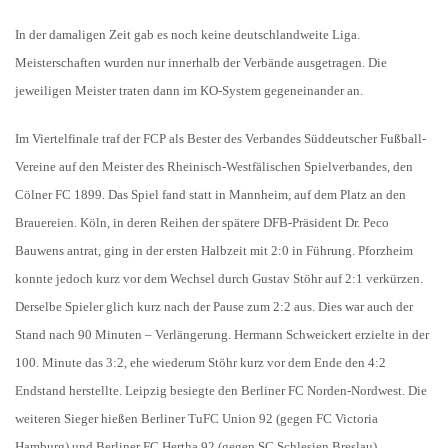
In der damaligen Zeit gab es noch keine deutschlandweite Liga.
Meisterschaften wurden nur innerhalb der Verbände ausgetragen. Die
jeweiligen Meister traten dann im KO-System gegeneinander an.
Im Viertelfinale traf der FCP als Bester des Verbandes Süddeutscher Fußball-
Vereine auf den Meister des Rheinisch-Westfälischen Spielverbandes, den
Cölner FC 1899. Das Spiel fand statt in Mannheim, auf dem Platz an den
Brauereien. Köln, in deren Reihen der spätere DFB-Präsident Dr. Peco
Bauwens antrat, ging in der ersten Halbzeit mit 2:0 in Führung. Pforzheim
konnte jedoch kurz vor dem Wechsel durch Gustav Stöhr auf 2:1 verkürzen.
Derselbe Spieler glich kurz nach der Pause zum 2:2 aus. Dies war auch der
Stand nach 90 Minuten – Verlängerung. Hermann Schweickert erzielte in der
100. Minute das 3:2, ehe wiederum Stöhr kurz vor dem Ende den 4:2
Endstand herstellte. Leipzig besiegte den Berliner FC Norden-Nordwest. Die
weiteren Sieger hießen Berliner TuFC Union 92 (gegen FC Victoria
Hamburg) und Berliner FC Hertha 92 (gegen SC Schlesien Breslau)