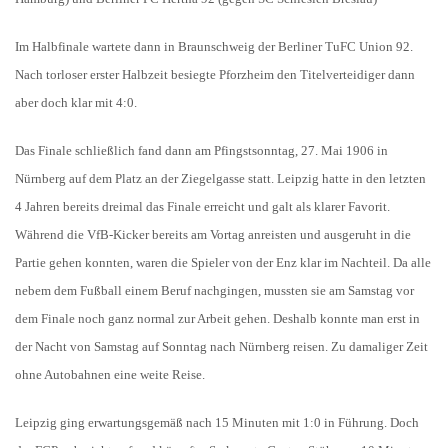
Im Halbfinale wartete dann in Braunschweig der Berliner TuFC Union 92.
Nach torloser erster Halbzeit besiegte Pforzheim den Titelverteidiger dann
aber doch klar mit 4:0.
Das Finale schließlich fand dann am Pfingstsonntag, 27. Mai 1906 in
Nürnberg auf dem Platz an der Ziegelgasse statt. Leipzig hatte in den letzten
4 Jahren bereits dreimal das Finale erreicht und galt als klarer Favorit.
Während die VfB-Kicker bereits am Vortag anreisten und ausgeruht in die
Partie gehen konnten, waren die Spieler von der Enz klar im Nachteil. Da alle
nebem dem Fußball einem Beruf nachgingen, mussten sie am Samstag vor
dem Finale noch ganz normal zur Arbeit gehen. Deshalb konnte man erst in
der Nacht von Samstag auf Sonntag nach Nürnberg reisen. Zu damaliger Zeit
ohne Autobahnen eine weite Reise.
Leipzig ging erwartungsgemäß nach 15 Minuten mit 1:0 in Führung. Doch