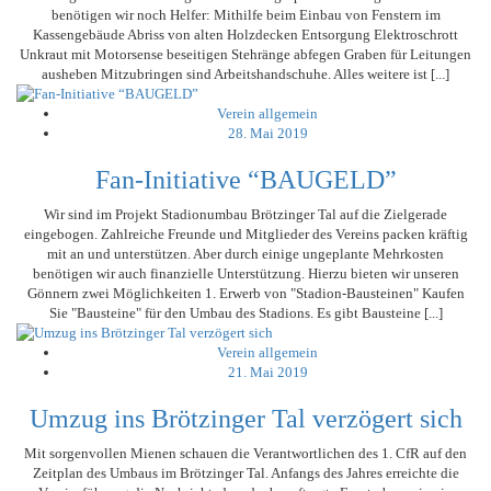
benötigen wir noch Helfer: Mithilfe beim Einbau von Fenstern im
Kassengebäude Abriss von alten Holzdecken Entsorgung Elektroschrott
Unkraut mit Motorsense beseitigen Stehränge abfegen Graben für Leitungen
ausheben Mitzubringen sind Arbeitshandschuhe. Alles weitere ist [...]
Verein allgemein
28. Mai 2019
Fan-Initiative “BAUGELD”
Wir sind im Projekt Stadionumbau Brötzinger Tal auf die Zielgerade
eingebogen. Zahlreiche Freunde und Mitglieder des Vereins packen kräftig
mit an und unterstützen. Aber durch einige ungeplante Mehrkosten
benötigen wir auch finanzielle Unterstützung. Hierzu bieten wir unseren
Gönnern zwei Möglichkeiten 1. Erwerb von "Stadion-Bausteinen" Kaufen
Sie "Bausteine" für den Umbau des Stadions. Es gibt Bausteine [...]
Verein allgemein
21. Mai 2019
Umzug ins Brötzinger Tal verzögert sich
Mit sorgenvollen Mienen schauen die Verantwortlichen des 1. CfR auf den
Zeitplan des Umbaus im Brötzinger Tal. Anfangs des Jahres erreichte die