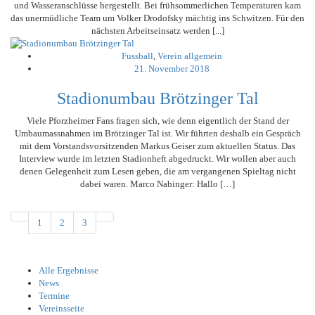
und Wasseranschlüsse hergestellt. Bei frühsommerlichen Temperaturen kam
das unermüdliche Team um Volker Drodofsky mächtig ins Schwitzen. Für den
nächsten Arbeitseinsatz werden [...]
Fussball
,
Verein allgemein
21. November 2018
Stadionumbau Brötzinger Tal
Viele Pforzheimer Fans fragen sich, wie denn eigentlich der Stand der
Umbaumassnahmen im Brötzinger Tal ist. Wir führten deshalb ein Gespräch
mit dem Vorstandsvorsitzenden Markus Geiser zum aktuellen Status. Das
Interview wurde im letzten Stadionheft abgedruckt. Wir wollen aber auch
denen Gelegenheit zum Lesen geben, die am vergangenen Spieltag nicht
dabei waren. Marco Nabinger: Hallo […]
1
2
3
Alle Ergebnisse
News
Termine
Vereinsseite