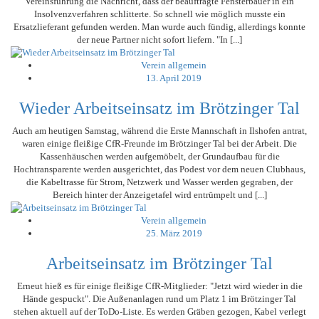
Vereinsführung die Nachricht, dass der beauftragte Fensterbauer in ein
Insolvenzverfahren schlitterte. So schnell wie möglich musste ein
Ersatzlieferant gefunden werden. Man wurde auch fündig, allerdings konnte
der neue Partner nicht sofort liefern. "In [...]
Verein allgemein
13. April 2019
Wieder Arbeitseinsatz im Brötzinger Tal
Auch am heutigen Samstag, während die Erste Mannschaft in Ilshofen antrat,
waren einige fleißige CfR-Freunde im Brötzinger Tal bei der Arbeit. Die
Kassenhäuschen werden aufgemöbelt, der Grundaufbau für die
Hochtransparente werden ausgerichtet, das Podest vor dem neuen Clubhaus,
die Kabeltrasse für Strom, Netzwerk und Wasser werden gegraben, der
Bereich hinter der Anzeigetafel wird entrümpelt und [...]
Verein allgemein
25. März 2019
Arbeitseinsatz im Brötzinger Tal
Erneut hieß es für einige fleißige CfR-Mitglieder: "Jetzt wird wieder in die
Hände gespuckt". Die Außenanlagen rund um Platz 1 im Brötzinger Tal
stehen aktuell auf der ToDo-Liste. Es werden Gräben gezogen, Kabel verlegt