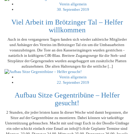
Verein allgemein
30. September 2019
Viel Arbeit im Brötzinger Tal – Helfer
willkommen
Auch in den vergangenen Tagen fanden sich wieder zahlreiche Mitglieder
und Anhänger des Vereins im Brötzinger Tal ein um die Umbauarbeiten
voranzubringen. Die Tore an den Kasseneingängen wurden gestrichen -
natürlich in kräftigem CfR-Blau. Breitere Zugangswege für die Steh- und
Sitzplätze der Gegengeraden wurden ausgebaggert um zusätzliche Platten
aufzunehmen. Die alten Halterungen für die seitliche [...]
Verein allgemein
22. September 2019
Aufbau Sitze Gegentribüne – Helfer
gesucht!
2 Stunden, die jeder leisten kann In dieser Woche wird damit begonnen, die
Sitze auf der Gegentribüne zu montieren. Dabei können wir tatkräftige
Unterstützung gebrauchen. Macht mit und tragt Euch in der Doodle-Umfrage
ein oder schickt einfach eine Email an info@1cfr.de Geplante Termine sind
Montag, 23.09. Dienstag 24.09. Mittwoch 25.09. Donnerstag 26.09. Jeweils