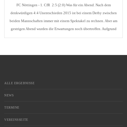
FC Nöttingen - 1. CfR 2:5 (2:0) Was für ein Abend. Nach dem
denkwürdigen 4:4 Unentschieden 2015 ist bei einem Derby zwischen
beiden Mannschaften immer mit einem Spektakel zu rechnen. Aber am
gestrigen Abend wurden die Erwartungen noch übertroffen. Aufgrund
des schlechten Wetters hatten nur 926 Zuschauer den Weg ins
Panoramastadion gefunden. Aber die sollten [...]
ALLE ERGEBNISSE
NEWS
TERMINE
VEREINSSEITE