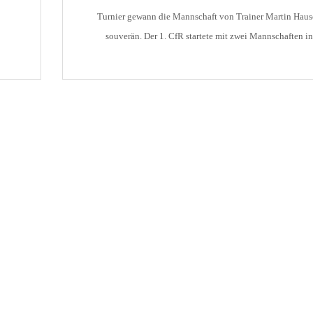
Turnier gewann die Mannschaft von Trainer Martin Haus
souverän. Der 1. CfR startete mit zwei Mannschaften in
diesem stark besetzten Turnier. Insgesamt 10 Teams nah
teil, zwei Vereine (Sinzheim und Merklingen) sagten
in
kurzfristig ab. Der CfR 1 siegte gegen […]