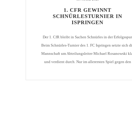
AH-TURNIER
1. CFR GEWINNT
STATISTIK
MITGLIEDSCHAFT
SCHNÜRLESTURNIER IN
SCHIEDSRICHTER
TORSCHÜTZEN
HISTORIE
ISPRINGEN
SCHNÜRLES
LIGA – SPIELPLAN
1. CFR PFORZHEIM 1
Der 1. CfR bleibt in Sachen Schnürles in der Erfolgsspur
EISHOCKEY
LIGA – TORSCHÜTZEN
Beim Schnürles-Turnier des 1. FC Ispringen setzte sich d
SAISON 2015/2016
LIGA – ZUSCHAUER
Mannschaft um Abteilungsleiter Michael Rosanowski kl
SAISON 2016/2017
und verdient durch. Nur im allerersten Spiel gegen den
LIGA – FAIRNESSTABELLE
späteren Zweiten – die Dantelau Kickers – wurde es wirkl
1. FC PFORZHEIM 18
LIGA – WECHSELBÖRSE
knapp. Wenn auch mit dem knappsten aller Ergebnisse u
VFR PFORZHEIM 189
PRESSE / MEDIEN
nach einem […]