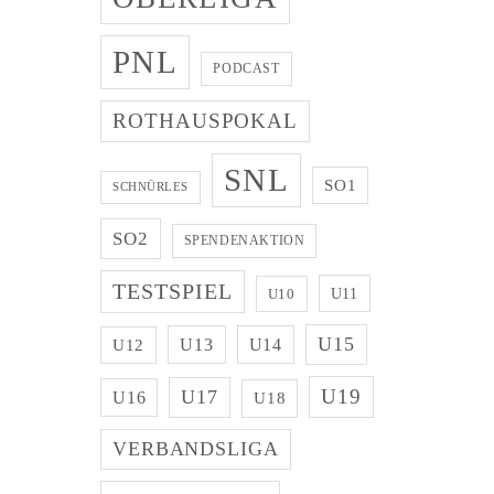
PNL
PODCAST
ROTHAUSPOKAL
SNL
SO1
SCHNÜRLES
SO2
SPENDENAKTION
TESTSPIEL
U11
U10
U15
U13
U14
U12
U19
U17
U16
U18
VERBANDSLIGA