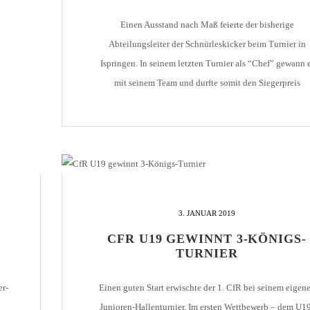
Einen Ausstand nach Maß feierte der bisherige
Abteilungsleiter der Schnürleskicker beim Turnier in
Ispringen. In seinem letzten Turnier als “Chef” gewann 
mit seinem Team und durfte somit den Siegerpreis
entgegennehmen. Insgesamt 10 Teams traten in zwei 5er
Gruppen gegeneinander an. Der 1. CfR gewann alle 4
Gruppenspiele und zog als Gruppen-Erster ins Halbfinal
ein. Dieses […]
3. JANUAR 2019
CFR U19 GEWINNT 3-KÖNIGS-
TURNIER
er-
Einen guten Start erwischte der 1. CfR bei seinem eigen
Junioren-Hallenturnier. Im ersten Wettbewerb – dem U1