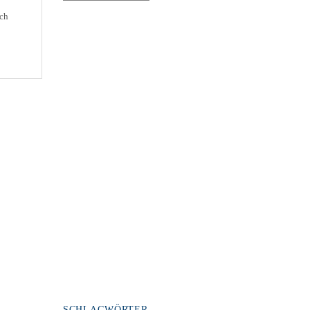
ch
men
SCHLAGWÖRTER