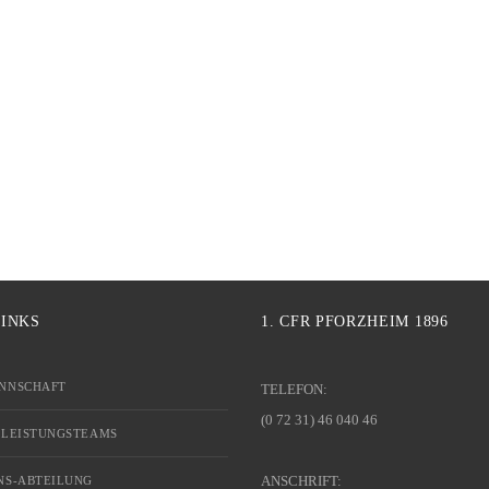
LINKS
1. CFR PFORZHEIM 1896
NNSCHAFT
TELEFON:
(0 72 31) 46 040 46
 LEISTUNGSTEAMS
ANSCHRIFT:
NS-ABTEILUNG