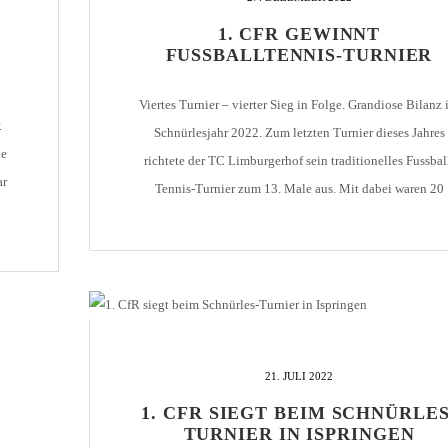
1. CFR GEWINNT
HOLZHOF
U10 / E2 (2011)
DOKUMENTE
FUSSBALLTENNIS-TURNIER
CLUBHAUS
U9 / F1 (2012)
VIDEOCLIPS
Viertes Turnier – vierter Sieg in Folge. Grandiose Bilanz
U8 / F2
896
.
Schnürlesjahr 2022. Zum letzten Turnier dieses Jahres
U7 / BAMBINI
ie
richtete der TC Limburgerhof sein traditionelles Fussbal
ar
Tennis-Turnier zum 13. Male aus. Mit dabei waren 20
Topmannschaften aus Rheinland-Pfalz und Baden-
ich
96
Württemberg. Im Spielmodus in 2 Gruppen mit jeweils 
nd
Mannschaften, Spielzeit 10 Minuten, jeder gegen jeden, 
7
Halbfinale und […]
21. JULI 2022
1. CFR SIEGT BEIM SCHNÜRLES
TURNIER IN ISPRINGEN