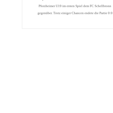
Pforzheimer U19 im ersten Spiel dem FC Schellbronn
gegenüber. Trotz einiger Chancen endete die Partie 0:0
unentschieden. Im zweiten Spiel gewann das Team von
Trainer Martin Hausch gegen den Gastgeber und
Landesliga-Absteiger SV Huchenfeld mit 3:2. Und auch 
der dritten [...]