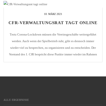
10. MÄRZ 2021
CFR-VERWALTUNGSRAT TAGT ONLINE
Trotz Corona-Lockdown müssen die Vereinsgeschäfte weitergeführt
werden. Auch wenn der Spielbetrieb ruht, gibt es dennoch immer
wieder viel zu besprechen, zu organisieren und zu entscheiden. Der
Vorstand des 1. CfR bespricht diese Punkte immer wieder im Rahmen
von Online-Besprechungen. Zum ersten Mal in seiner
Vereinsgeschichte führte der Verein heute seine Verwaltungsratssitzung
online durch. Aufgrund der […]
ALLE ERGEBNISSE