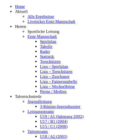
Home
Aktuell
Alle Ergebnisse
Liveticker Erste Mannschaft
Herren
Sportliche Leitung
Erste Mannschaft
Spielplan
Tabelle
Kader
Statistik
Torschützen
Liga – Spielplan
Liga – Torschützen
Liga – Zuschauer
Liga – Fairnesstabelle
Liga – Wechselbörse
Presse / Medien
Talentschmiede
Jugendleitung
3-Königs-Jugendturnier
Leistungsteams
U19 / A1 (Jahrgang 2002)
U17 / B1 (2004)
U15 / C1 (2006)
Talentteams
U18 / A2 (2003)