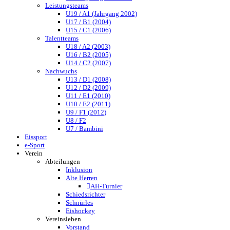
Leistungsteams
U19 / A1 (Jahrgang 2002)
U17 / B1 (2004)
U15 / C1 (2006)
Talentteams
U18 / A2 (2003)
U16 / B2 (2005)
U14 / C2 (2007)
Nachwuchs
U13 / D1 (2008)
U12 / D2 (2009)
U11 / E1 (2010)
U10 / E2 (2011)
U9 / F1 (2012)
U8 / F2
U7 / Bambini
Eissport
e-Sport
Verein
Abteilungen
Inklusion
Alte Herren
AH-Turnier
Schiedsrichter
Schnürles
Eishockey
Vereinsleben
Vorstand