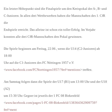
Ein letzter Höhepunkt sind die Finalspiele um den Kreispokal der A-, B- und
C-Junioren. In allen drei Wettbewerben haben die Mannschaften des 1. CfR
die
Endspiele erreicht. Das alleine ist schon ein toller Erfolg. Im Vorjahr
konnten alle drei CfR-Mannschaften den Pokal gewinnen.
Die Spiele beginnen am Freitag, 22.06., wenn die U14 (C2-Junioren) ab
18:00
Uhr auf die C1-Junioren des FC Nöttingen 1957 e.V.
<
www.facebook.com/FCNoettingen1957/?fref=mentions
> treffen.
Am Samstag folgen dann die Spiele der U17 (B1) um 13:00 Uhr und der U18
(A2)
um 15:30 Uhr. Gegner ist jeweils der 1 FC 08 Birkenfeld
<
www.facebook.com/pages/1-FC-08-Birkenfeld/138364362909759?
fref=ment