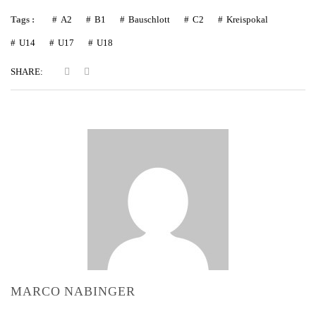
Tags :
A2
B1
Bauschlott
C2
Kreispokal
U14
U17
U18
SHARE:
MARCO NABINGER