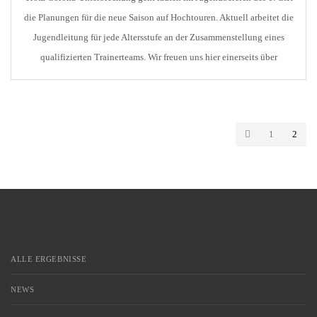
die Planungen für die neue Saison auf Hochtouren. Aktuell arbeitet die
Jugendleitung für jede Altersstufe an der Zusammenstellung eines
qualifizierten Trainerteams. Wir freuen uns hier einerseits über
Kontinuität in vielen Teams, aber auch über Neuzugänge, von denen
wir uns viel versprechen. Hier die aktuelle Übersicht: U19 […]
1
2
ALLE ERGEBNISSE
NEWS