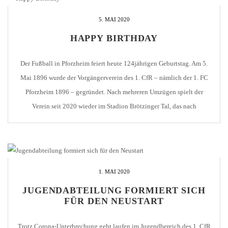
5. MAI 2020
HAPPY BIRTHDAY
Der Fußball in Pforzheim feiert heute 124jährigen Geburtstag. Am 5.
Mai 1896 wurde der Vorgängerverein des 1. CfR – nämlich der 1. FC
Pforzheim 1896 – gegründet. Nach mehreren Umzügen spielt der
Verein seit 2020 wieder im Stadion Brötzinger Tal, das nach
mehrjähriger Umbaupause baldmöglichst eingeweiht werden soll. Im
nächsten Jahr begeht der Verein dann […]
1. MAI 2020
JUGENDABTEILUNG FORMIERT SICH
FÜR DEN NEUSTART
Trotz Corona-Unterbrechung geht laufen im Jugendbereich des 1. CfR