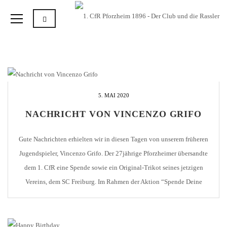
5. MAI 2020
NACHRICHT VON VINCENZO GRIFO
Gute Nachrichten erhielten wir in diesen Tagen von unserem früheren
Jugendspieler, Vincenzo Grifo. Der 27jährige Pforzheimer übersandte
dem 1. CfR eine Spende sowie ein Original-Trikot seines jetzigen
Vereins, dem SC Freiburg. Im Rahmen der Aktion “Spende Deine
Trikot-Nr.” stellt Vince dem 1. CfR seine Rückennr. in Euro zur
Verfügung. Und an die hängt er auch […]