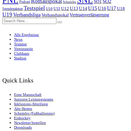
Rothauspokal
SO2
SO1
Podcast
Schnürles
Testspiel
U15
U17
U13
U14
U16
U11
U12
U18
U10
Spendenaktion
U19
Verbandsliga
Verbandspokal
Vertragsverlängerung
Alle Ergebnisse
News
Termine
Vereinsseite
Clubhaus
Stadion
Quick Links
Erste Mannschaft
Junioren Leistungsteams
Inklusions-Abteilung
Alte Herren
Schnürles (Fußballtennis)
Eishockey
Newsletter bestellen
Downloads