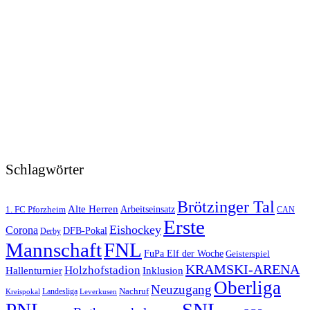
Schlagwörter
Brötzinger Tal
Alte Herren
1. FC Pforzheim
Arbeitseinsatz
CAN
Erste
Eishockey
Corona
DFB-Pokal
Derby
FNL
Mannschaft
FuPa Elf der Woche
Geisterspiel
KRAMSKI-ARENA
Holzhofstadion
Hallenturnier
Inklusion
Oberliga
Neuzugang
Nachruf
Landesliga
Kreispokal
Leverkusen
PNL
SNL