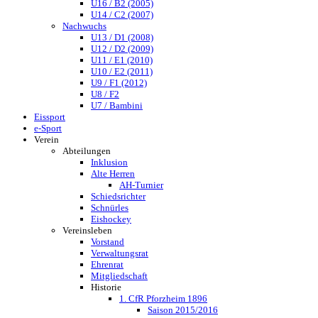
U16 / B2 (2005)
U14 / C2 (2007)
Nachwuchs
U13 / D1 (2008)
U12 / D2 (2009)
U11 / E1 (2010)
U10 / E2 (2011)
U9 / F1 (2012)
U8 / F2
U7 / Bambini
Eissport
e-Sport
Verein
Abteilungen
Inklusion
Alte Herren
AH-Turnier
Schiedsrichter
Schnürles
Eishockey
Vereinsleben
Vorstand
Verwaltungsrat
Ehrenrat
Mitgliedschaft
Historie
1. CfR Pforzheim 1896
Saison 2015/2016