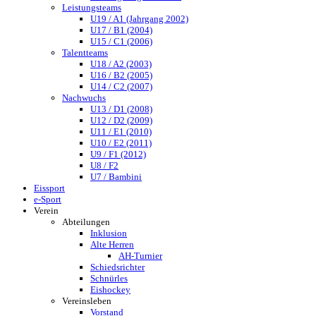
Leistungsteams
U19 / A1 (Jahrgang 2002)
U17 / B1 (2004)
U15 / C1 (2006)
Talentteams
U18 / A2 (2003)
U16 / B2 (2005)
U14 / C2 (2007)
Nachwuchs
U13 / D1 (2008)
U12 / D2 (2009)
U11 / E1 (2010)
U10 / E2 (2011)
U9 / F1 (2012)
U8 / F2
U7 / Bambini
Eissport
e-Sport
Verein
Abteilungen
Inklusion
Alte Herren
AH-Turnier
Schiedsrichter
Schnürles
Eishockey
Vereinsleben
Vorstand