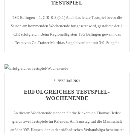
TESTSPIEL
TSG Balingen – 1. CfR 0:3 (0:1) Auch das letzte Testspiel bevor die
Saison am kommenden Wochenende fortgesetzt wird, gestaltete der 1.
CfR erfolgreich. Beim Regionalligisten TSG Balingen gewann das
Team von Co-Trainer Matthias Siegele verdient mit 3:0. Stiegele
übernahm heute die Verantwortung, weil Chef-Trainer Thomas Herbst
wegen einer fiebrigen Erkältung zu Hause das Bett […]
5. FEBRUAR 2024
ERFOLGREICHES TESTSPIEL-
WOCHENENDE
An diesem Wochenende standen für die Kicker von Thomas Herbst
gleich zwei Testspiele im Kalender. Am Samstag traf die Mannschaft
auf den VfR Hausen, der in der südbadischen Verbandsliga beheimatet