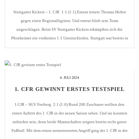
Stuttgarter Kickers – 1. CfR 1:1 (1:1) Erneut testete Thomas Herbst
gegen einen Regionalligisten. Und erneut blieb sein Team
ungeschlagen. Beim SV Stuttgarter Kickers erkämpften sich die
Pforzheimer ein verdientes 1:1 Unentschieden. Stuttgart war bereits in
der 2. Minute durch einen direkten Freistoß von Tomic in Führung
gegangen. Der 1. CfR blieb aber am Drücker […]
4. JULI 2024
1. CFR GEWINNT ERSTES TESTSPIEL
1.CfR – SGV Freiberg 2:1 (1:0) Rund 200 Zuschauer wollten den
ersten Auftritt des 1. CfR in der neuen Saison sehen. Und sie konnten
zufrieden sein, denn beide Mannschaften zeigten bereits recht guten
Fußball. Mit dem ersten nennenswerten Angriff ging der 1. CfR in der