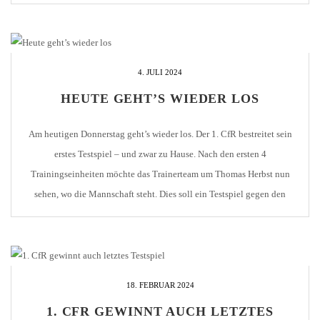
33. Minute mit 1:0 in Führung. Tim Schwaiger flankte nach […]
4. JULI 2024
HEUTE GEHT’S WIEDER LOS
Am heutigen Donnerstag geht’s wieder los. Der 1. CfR bestreitet sein
erstes Testspiel – und zwar zu Hause. Nach den ersten 4
Trainingseinheiten möchte das Trainerteam um Thomas Herbst nun
sehen, wo die Mannschaft steht. Dies soll ein Testspiel gegen den
Regionalligisten SGV Freiberg zeigen. Die Partie wird im Stadion der
KRAMSKI-ARENA stattfinden, nicht auf […]
18. FEBRUAR 2024
1. CFR GEWINNT AUCH LETZTES