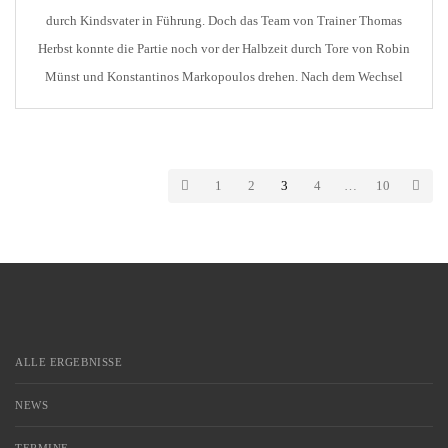
durch Kindsvater in Führung. Doch das Team von Trainer Thomas
Herbst konnte die Partie noch vor der Halbzeit durch Tore von Robin
Münst und Konstantinos Markopoulos drehen. Nach dem Wechsel
erzielte Maiella den Ausgleich für Aalen. Sein Teamkollege Rapp
stellte jedoch nur […]
1
2
3
4
…
10
ALLE ERGEBNISSE
NEWS
TERMINE