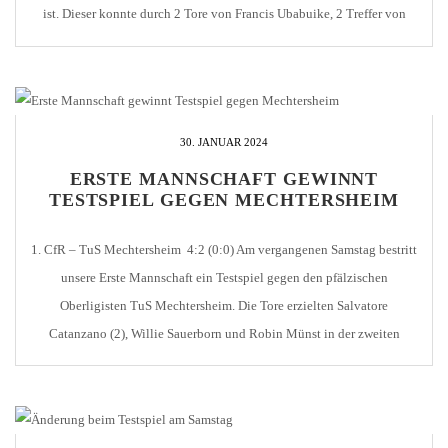
ist. Dieser konnte durch 2 Tore von Francis Ubabuike, 2 Treffer von
Konstantinos Markopoulos und ein Tor von Robin Münst klar mit 5:0
besiegt werden. […]
30. JANUAR 2024
ERSTE MANNSCHAFT GEWINNT
TESTSPIEL GEGEN MECHTERSHEIM
1. CfR – TuS Mechtersheim 4:2 (0:0) Am vergangenen Samstag bestritt
unsere Erste Mannschaft ein Testspiel gegen den pfälzischen
Oberligisten TuS Mechtersheim. Die Tore erzielten Salvatore
Catanzano (2), Willie Sauerborn und Robin Münst in der zweiten
Halbzeit. Mechtersheim war in der 53. Minute in Führung gegangen,
jedoch glich Salvatore Catanzano nur eine Zeigerumdrehung später
aus. […]