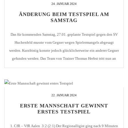
24. JANUAR 2024
ÄNDERUNG BEIM TESTSPIEL AM
SAMSTAG
Das für kommenden Samstag, 27.01. geplante Testspiel gegen den SV
Huchenfeld musste vom Gegner wegen Spielermangels abgesagt
werden. Kurzfristig konnte jedoch glücklicherweise ein anderer Gegner
gefunden werden. Das Team von Trainer Thomas Herbst tritt nun an
gegen den TuS Mechtersheim. Der pfälzischer Verein aus Römerberg
der in der Nähe von Speyer spielt in Oberliga Rheinland-Pfalz/Saar […]
22. JANUAR 2024
ERSTE MANNSCHAFT GEWINNT
ERSTES TESTSPIEL
1. CfR – VfR Aalen 3:2 (2:1) Der Regionalligist ging nach 9 Minuten