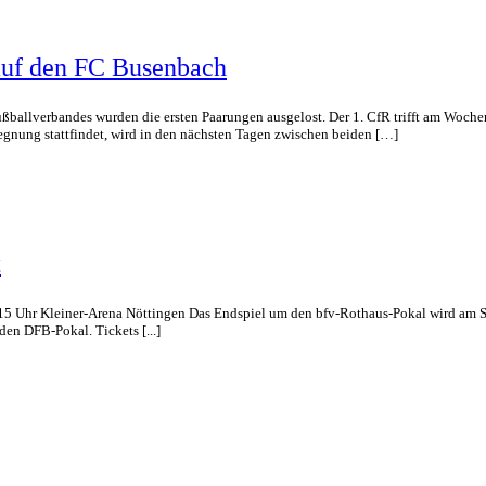
 auf den FC Busenbach
ballverbandes wurden die ersten Paarungen ausgelost. Der 1. CfR trifft am Woche
egnung stattfindet, wird in den nächsten Tagen zwischen beiden […]
t
:15 Uhr Kleiner-Arena Nöttingen Das Endspiel um den bfv-Rothaus-Pokal wird am Sa
en DFB-Pokal. Tickets [...]