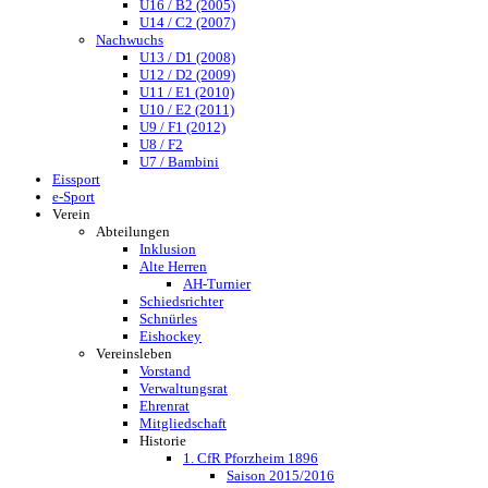
U16 / B2 (2005)
U14 / C2 (2007)
Nachwuchs
U13 / D1 (2008)
U12 / D2 (2009)
U11 / E1 (2010)
U10 / E2 (2011)
U9 / F1 (2012)
U8 / F2
U7 / Bambini
Eissport
e-Sport
Verein
Abteilungen
Inklusion
Alte Herren
AH-Turnier
Schiedsrichter
Schnürles
Eishockey
Vereinsleben
Vorstand
Verwaltungsrat
Ehrenrat
Mitgliedschaft
Historie
1. CfR Pforzheim 1896
Saison 2015/2016