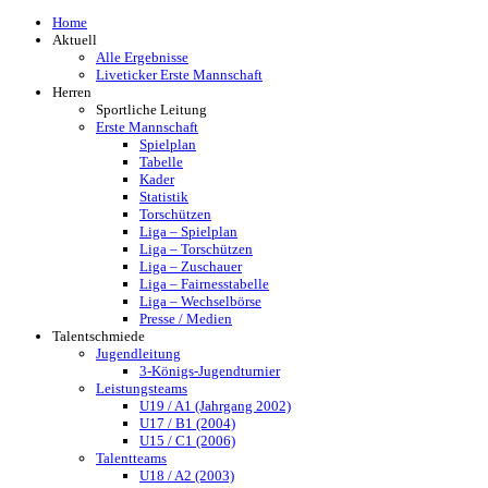
Home
Aktuell
Alle Ergebnisse
Liveticker Erste Mannschaft
Herren
Sportliche Leitung
Erste Mannschaft
Spielplan
Tabelle
Kader
Statistik
Torschützen
Liga – Spielplan
Liga – Torschützen
Liga – Zuschauer
Liga – Fairnesstabelle
Liga – Wechselbörse
Presse / Medien
Talentschmiede
Jugendleitung
3-Königs-Jugendturnier
Leistungsteams
U19 / A1 (Jahrgang 2002)
U17 / B1 (2004)
U15 / C1 (2006)
Talentteams
U18 / A2 (2003)