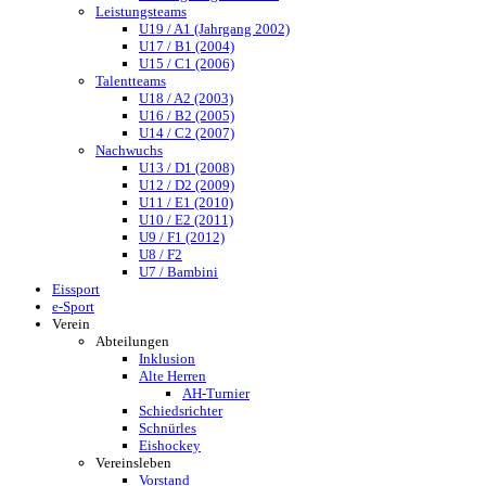
Leistungsteams
U19 / A1 (Jahrgang 2002)
U17 / B1 (2004)
U15 / C1 (2006)
Talentteams
U18 / A2 (2003)
U16 / B2 (2005)
U14 / C2 (2007)
Nachwuchs
U13 / D1 (2008)
U12 / D2 (2009)
U11 / E1 (2010)
U10 / E2 (2011)
U9 / F1 (2012)
U8 / F2
U7 / Bambini
Eissport
e-Sport
Verein
Abteilungen
Inklusion
Alte Herren
AH-Turnier
Schiedsrichter
Schnürles
Eishockey
Vereinsleben
Vorstand