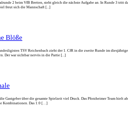
runde 2 beim VfB Bretten, steht gleich die nächste Aufgabe an. In Runde 3 tritt d
l freut sich die Mannschaft [...]
ne Blöße
desligisten TSV Reichenbach zieht der 1. CfR in die zweite Runde im diesjährige
 Der war sichtbar nervös in die Partie [...]
nale
ie Gastgeber über die gesamte Spielzeit viel Druck. Das Pforzheimer Team hielt ab
gute Kombinationen. Das 1:0 […]