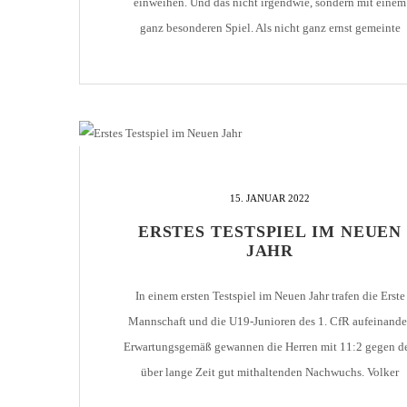
einweihen. Und das nicht irgendwie, sondern mit einem
ganz besonderen Spiel. Als nicht ganz ernst gemeinte
Revanche für die Niederlage im Endspiel um die Deutsc
Meisterschaft 1906 forderte Pforzheim den Nachfolger d
damaligen Finalgegners VfB Leipzig heraus - [...]
15. JANUAR 2022
ERSTES TESTSPIEL IM NEUEN
JAHR
In einem ersten Testspiel im Neuen Jahr trafen die Erste
Mannschaft und die U19-Junioren des 1. CfR aufeinander
Erwartungsgemäß gewannen die Herren mit 11:2 gegen d
über lange Zeit gut mithaltenden Nachwuchs. Volker
Grimminger, neuer Trainer des 1. CfR, war nach dem Spie