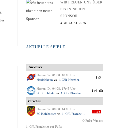
WIR FREUEN UNS ÜBER
a
EINEN NEUEN
g.
SPONSOR
der
3. AUGUST 2026
in
t
AKTUELLE SPIELE
e
e