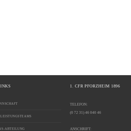
LINKS
1. CFR PFORZHEIM 1896
NNSCHAFT
TELEFON:
(0 72 31) 46 040 46
 LEISTUNGSTEAMS
ANSCHRIFT:
NS-ABTEILUNG