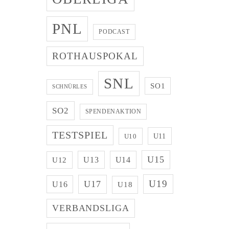
PNL
PODCAST
ROTHAUSPOKAL
SNL
SO1
SCHNÜRLES
SO2
SPENDENAKTION
TESTSPIEL
U11
U10
U15
U13
U14
U12
U19
U17
U16
U18
VERBANDSLIGA