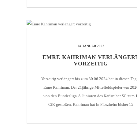
zufrieden mit der Leistung seiner Jungs. Nach dem Spie
unterhielt sich Marco [...]
14. JANUAR 2022
EMRE KAHRIMAN VERLÄNGER
VORZEITIG
Vorzeitig verlängert bis zum 30.06.2024 hat in diesen Ta
Emre Kahriman. Der 21jährige Mittelfeldspieler war 202
von den Bundesliga-A-Junioren des Karlsruher SC zum 1
CfR gestoßen. Kahriman hat in Pforzheim bisher 15
Pflichtspieleinsätze. Wir freuen uns auf die weitere,
erfolgreiche Zusammenarbeit.