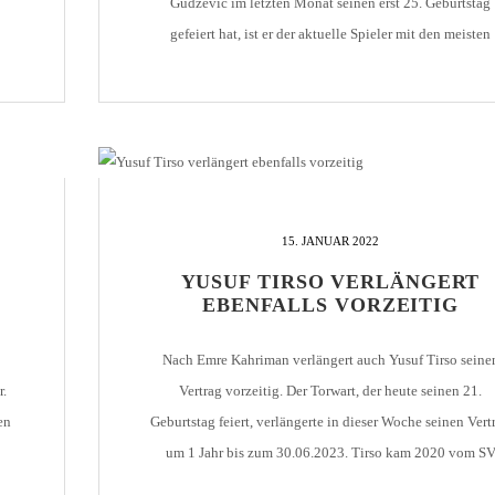
Gudzevic im letzten Monat seinen erst 25. Geburtstag
gefeiert hat, ist er der aktuelle Spieler mit den meisten
he
Einsätzen für den Verein. Von der Bundesliga-A-Jugend 
es
KSC wechselte Denis 2013 zu den Stuttgarter Kickers II,
er zwei Jahre in [...]
15. JANUAR 2022
YUSUF TIRSO VERLÄNGERT
EBENFALLS VORZEITIG
Nach Emre Kahriman verlängert auch Yusuf Tirso seine
.
Vertrag vorzeitig. Der Torwart, der heute seinen 21.
en
Geburtstag feiert, verlängerte in dieser Woche seinen Vert
um 1 Jahr bis zum 30.06.2023. Tirso kam 2020 vom S
l
Sandhausen zum 1. CfR. Seine letzten 3 Jahre bei den