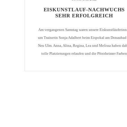
AH-TURNIER
EISKUNSTLAUF-NACHWUCHS
STATISTIK
MITGLIEDSCHAFT
SEHR ERFOLGREICH
SCHIEDSRICHTER
TORSCHÜTZEN
HISTORIE
SCHNÜRLES
Am vergangenen Samstag waren unsere Eiskunstläuferinn
LIGA – SPIELPLAN
1. CFR PFORZHEIM 1
EISHOCKEY
um Trainerin Sonja Adalbert beim Eispokal am Donaubad
LIGA – TORSCHÜTZEN
Neu Ulm. Anna, Alina, Regina, Lea und Melissa haben da
SAISON 2015/2016
LIGA – ZUSCHAUER
tolle Platzierungen erlaufen und die Pforzheimer Farben
SAISON 2016/2017
LIGA – FAIRNESSTABELLE
hervorragend vertreten. Dafür möchten wir den Vieren
herzlich gratulieren. Macht weiter so wir sind stolz auf
1. FC PFORZHEIM 18
LIGA – WECHSELBÖRSE
euch!!
VFR PFORZHEIM 189
PRESSE / MEDIEN