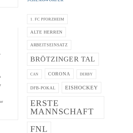
1. FC PFORZHEIM
ALTE HERREN
ARBEITSEINSATZ
T
BRÖTZINGER TAL
CORONA
CAN
DERBY
n
r
EISHOCKEY
DFB-POKAL
ERSTE
ar
MANNSCHAFT
n
d
FNL