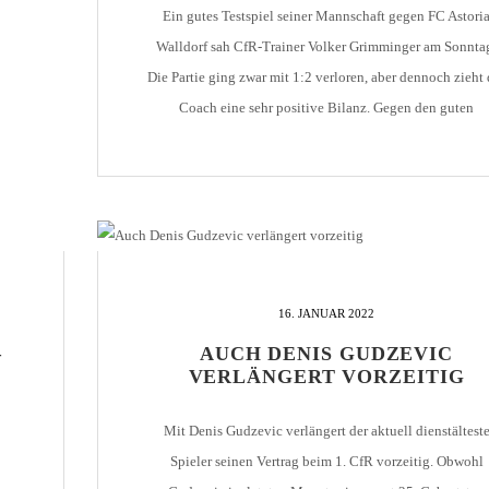
Ein gutes Testspiel seiner Mannschaft gegen FC Astori
Walldorf sah CfR-Trainer Volker Grimminger am Sonnta
Die Partie ging zwar mit 1:2 verloren, aber dennoch zieht 
Coach eine sehr positive Bilanz. Gegen den guten
Regionalligisten konnte Pforzheim sehr gut mithalten. E
Klassenunterschied war nicht zu sehen. Die Mannschaf
konnte zahlreiche Durchbrüche herausspielen, scheitert
dann aber [...]
16. JANUAR 2022
–
AUCH DENIS GUDZEVIC
VERLÄNGERT VORZEITIG
Mit Denis Gudzevic verlängert der aktuell dienstältest
Spieler seinen Vertrag beim 1. CfR vorzeitig. Obwohl