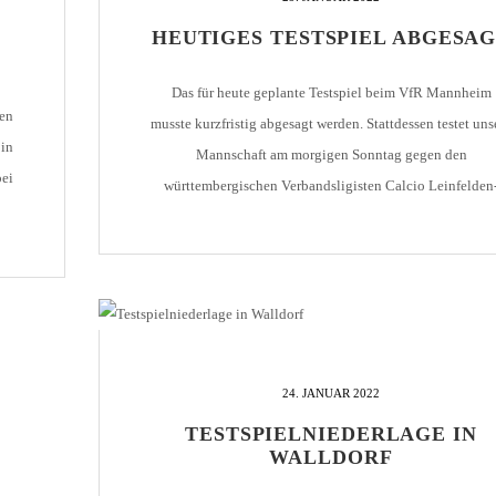
HEUTIGES TESTSPIEL ABGESA
HOLZHOF
U10 / E2 (2011)
DOKUMENTE
CLUBHAUS
U9 / F1 (2012)
VIDEOCLIPS
Das für heute geplante Testspiel beim VfR Mannheim
en
U8 / F2
musste kurzfristig abgesagt werden. Stattdessen testet uns
896
 in
Mannschaft am morgigen Sonntag gegen den
U7 / BAMBINI
bei
württembergischen Verbandsligisten Calcio Leinfelden
Echterdingen. Bei diesem Spiel sind leider keine Zuscha
zugelassen.
96
7
24. JANUAR 2022
TESTSPIELNIEDERLAGE IN
WALLDORF