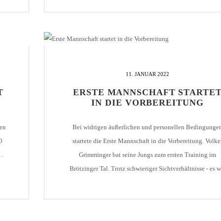
l
Junioren spielte er in Sandhausen und Großaspach. In
Pforzheim absolvierte [...]
11. JANUAR 2022
T
ERSTE MANNSCHAFT STARTE
IN DIE VORBEREITUNG
gen
Bei widrigen äußerlichen und personellen Bedingunge
0
startete die Erste Mannschaft in die Vorbereitung. Volke
.
Grimminger bat seine Jungs zum ersten Training im
Brötzinger Tal. Trotz schwieriger Sichtverhältnisse - es w
neblig im Brötzinger Tal - war Grimminger mit den erste
Eindrücken sehr zufrieden. Ich möchte hohes Tempo un
schnelle Verlagerungen. Das habe ich heute bereits [...]