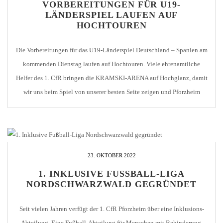
VORBEREITUNGEN FÜR U19-
LÄNDERSPIEL LAUFEN AUF
HOCHTOUREN
Die Vorbereitungen für das U19-Länderspiel Deutschland – Spanien am
kommenden Dienstag laufen auf Hochtouren. Viele ehrenamtliche
Helfer des 1. CfR bringen die KRAMSKI-ARENA auf Hochglanz, damit
wir uns beim Spiel von unserer besten Seite zeigen und Pforzheim
bestmöglich repräsentieren. Das Spiel ist übrigens seit Wochen
ausverkauft. Wer keine Karte mehr ergattert hat, kann die Partie […]
23. OKTOBER 2022
1. INKLUSIVE FUSSBALL-LIGA N
ORDSCHWARZWALD GEGRÜNDET
Seit vielen Jahren verfügt der 1. CfR Pforzheim über eine Inklusions-
Abteilung. Eine Fußball-Abteilung für Menschen mit Behinderung.