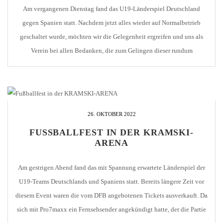
Am vergangenen Dienstag fand das U19-Länderspiel Deutschland
gegen Spanien statt. Nachdem jetzt alles wieder auf Normalbetrieb
geschaltet wurde, möchten wir die Gelegenheit ergreifen und uns als
Verein bei allen Bedanken, die zum Gelingen dieser rundum
gelungenen Veranstaltung beigetragen haben. Es ist schwer, tatsächlich
alle zu erwähnen, denn es waren sehr viele, die beteiligt waren. Unser
[…]
26. OKTOBER 2022
FUSSBALLFEST IN DER KRAMSKI-A
RENA
Am gestrigen Abend fand das mit Spannung erwartete Länderspiel der
U19-Teams Deutschlands und Spaniens statt. Bereits längere Zeit vor
diesem Event waren die vom DFB angebotenen Tickets ausverkauft. Da
sich mit Pro7maxx ein Fernsehsender angekündigt hatte, der die Partie