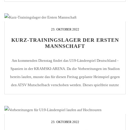
live im Fernsehen zeigte, musste das vorhandene Flutlicht unterstützt
werden. Hierzu wurden vom DFB kurzfristig zwei [...]
23. OKTOBER 2022
KURZ-TRAININGSLAGER DER ERSTEN
MANNSCHAFT
Am kommenden Dienstag findet das U19-Länderspiel Deutschland -
Spanien in der KRAMSKI-ARENA. Da die Vorbereitungen im Stadion
bereits laufen, musste das für diesen Freitag geplante Heimspiel gegen
den ATSV Mutschelbach verschoben werden. Dieses spielfreie nutzte
unsere Trainer Alexander Freygang und Sani Murat um ihre
Mannschaft zu einem Kurz-Trainingslager nach Bad Rappenau zu
bitten. Die Zeit [...]
23. OKTOBER 2022