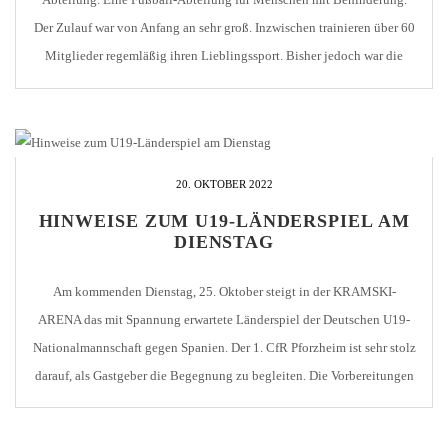
Der Zulauf war von Anfang an sehr groß. Inzwischen trainieren über 60
Mitglieder regemläßig ihren Lieblingssport. Bisher jedoch war die
einzige Möglichkeit, sich mit anderen Teams wettkampfmäßig zu
messen, bei Turnieren mitzuspielen. Das wird sich ab dem nächsten […]
20. OKTOBER 2022
HINWEISE ZUM U19-LÄNDERSPIEL AM
DIENSTAG
Am kommenden Dienstag, 25. Oktober steigt in der KRAMSKI-
ARENA das mit Spannung erwartete Länderspiel der Deutschen U19-
Nationalmannschaft gegen Spanien. Der 1. CfR Pforzheim ist sehr stolz
darauf, als Gastgeber die Begegnung zu begleiten. Die Vorbereitungen
laufen auf Hochtouren. Hier noch ein paar Hinweise zum Spiel: Einlass
Stadionöffnung ist um 16:45 Uhr. Der Anstoß ist um [...]