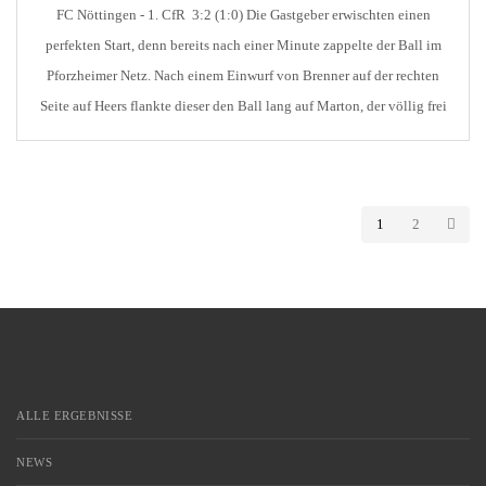
FC Nöttingen - 1. CfR 3:2 (1:0) Die Gastgeber erwischten einen
perfekten Start, denn bereits nach einer Minute zappelte der Ball im
Pforzheimer Netz. Nach einem Einwurf von Brenner auf der rechten
Seite auf Heers flankte dieser den Ball lang auf Marton, der völlig frei
aus 10 Metern per Kopf unhaltbar ins lange Eck traf. [...]
1
2
ALLE ERGEBNISSE
NEWS