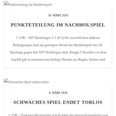
26. MÄRZ 2026
PUNKTETEILUNG IM NACHHOLSPIEL
1. CfR – SSV Reutlingen 1:1 (0:1) Bei unwirtlichen äußeren
Bedingungen fand am gestrigen Abend das Nachholspiel des 20.
Spieltags gegen den SSV Reutlingen statt. Knapp 2 Stunden vor dem
Anpfiff gab es nochmal eine heftige Dusche aus Regen, Schnee und
Graupel, sodass es kurzzeitig fraglich erschien, ob überhaupt gespielt
werden kann. Aber rechtzeitig zum […]
8. MÄRZ 2026
SCHWACHES SPIEL ENDET TORLOS
1. CfR – Türkspor Neckarsulm 0:0 Es hätte der dringend benötigte und