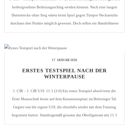
herbeigesehnte Befreiungsschlag werden können. Nach eine langen
Durststrecke ohne Sieg wären beim Spiel gegen Türspor Neckarsulm
durchaus drei Punkte möglich gewesen. Doch selbst ein Handelfmeter
konnte nicht genutzt werden, weshalb die Partie am Ende torlos blieb
und auch keinen Sieger verdient hatte. Der […]
17. JANUAR 2026
ERSTES TESTSPIEL NACH DER
WINTERPAUSE
1. CfR – 1. CfR U19 11:1 (3:0) Ein erstes Testspiel absolvierte die
Erste Mannschaft heute auf dem Kunstrasenplatz im Brötzinger Tal.
Gegner war die eigene U19, die ebenfalls wieder mit dem Training
begonnen hatten. Standesgemäß gewann das Oberligateam mit 11:1
Toren, wobei Trainer Armin Redzepagic dem Nachwuchsteam durchaus