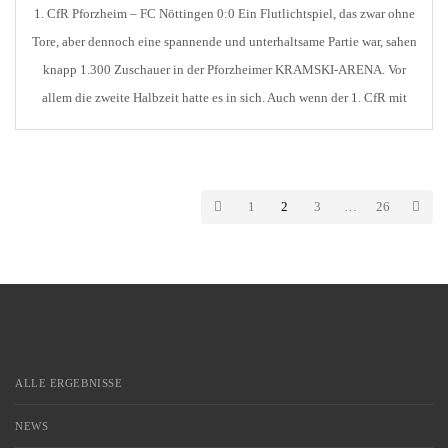
1. CfR Pforzheim – FC Nöttingen 0:0 Ein Flutlichtspiel, das zwar ohne
Tore, aber dennoch eine spannende und unterhaltsame Partie war, sahen
knapp 1.300 Zuschauer in der Pforzheimer KRAMSKI-ARENA. Vor
allem die zweite Halbzeit hatte es in sich. Auch wenn der 1. CfR mit
leichtem Übergewicht tonangebend war, konnten sich beide
Mannschaften Torchancen erarbeiten und […]
1
2
3
…
26
ALLE ERGEBNISSE
NEWS