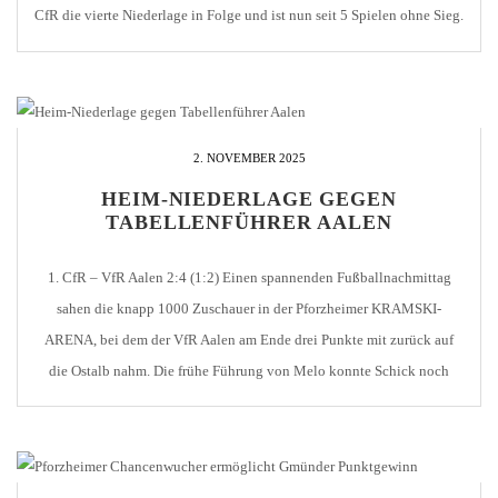
CfR die vierte Niederlage in Folge und ist nun seit 5 Spielen ohne Sieg.
Die Hausherren begannen stark und hatten in den […]
2. NOVEMBER 2025
HEIM-NIEDERLAGE GEGEN
TABELLENFÜHRER AALEN
1. CfR – VfR Aalen 2:4 (1:2) Einen spannenden Fußballnachmittag
sahen die knapp 1000 Zuschauer in der Pforzheimer KRAMSKI-
ARENA, bei dem der VfR Aalen am Ende drei Punkte mit zurück auf
die Ostalb nahm. Die frühe Führung von Melo konnte Schick noch
ausgleichen. Kurz vor und kurz nach der Pause erhöhten die Gäste dann
durch […]