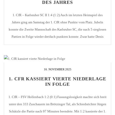
DES JAHRES
1. CfR – Karlsruher SC II 1:4 (1:2) Auch im letzten Heimspiel des
Jahres ging am Samstag der 1. CfR ohne Punkte vom Platz. Jubeln
konnte die Zweite Mannschaft des Karlsruher SC, die nach 5 sieglosen
Partien in Folge wieder dreifach punkten konnte. Zwar hatte Denis
Gudzevic die frühe Führung durch Dühring ausgleichen können,
Ersungur […]
16. NOVEMBER 2025
1. CFR KASSIERT VIERTE NIEDERLAGE
IN FOLGE
1. CfR – FSV Hollenbach 1:2 (0:1) Fassungslosigkeit machte sich breit
unter den 333 Zuschauern im Brötzinger Tal, als Schiedsrichter Jürgen
Schätzle die Partie nach 97 Minuten beendete. Mit 1:2 kassierte der 1.