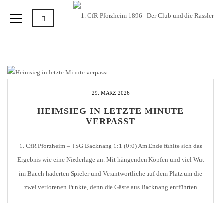
29. MÄRZ 2026
HEIMSIEG IN LETZTE MINUTE
VERPASST
1. CfR Pforzheim – TSG Backnang 1:1 (0:0) Am Ende fühlte sich das
Ergebnis wie eine Niederlage an. Mit hängenden Köpfen und viel Wut
im Bauch haderten Spieler und Verantwortliche auf dem Platz um die
zwei verlorenen Punkte, denn die Gäste aus Backnang entführten
glücklich einen Punkt aus der Goldstadt. Auch CfR-Trainer Dirk Rohde
war […]