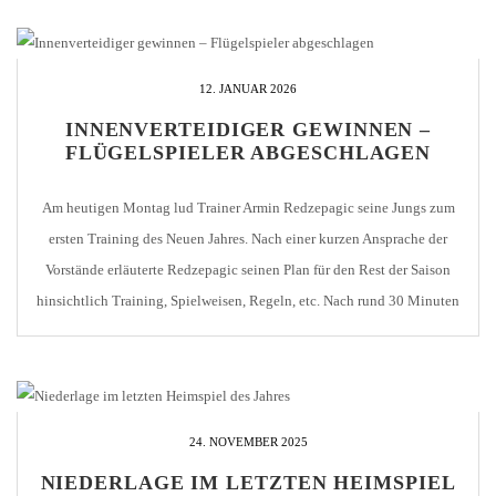
2 oder 3 Tore mehr gegönnt […]
12. JANUAR 2026
INNENVERTEIDIGER GEWINNEN –
FLÜGELSPIELER ABGESCHLAGEN
Am heutigen Montag lud Trainer Armin Redzepagic seine Jungs zum
ersten Training des Neuen Jahres. Nach einer kurzen Ansprache der
Vorstände erläuterte Redzepagic seinen Plan für den Rest der Saison
hinsichtlich Training, Spielweisen, Regeln, etc. Nach rund 30 Minuten
ging es auf den Platz. Statt Fitness und Taktik sollte bei diesem ersten
Training erst einmal […]
24. NOVEMBER 2025
NIEDERLAGE IM LETZTEN HEIMSPIEL