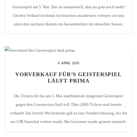
Geisterspiel am 5. Mai. Das ist sensationell, aber da geht noch mehr!
Um den Verkauf nochmal ein bisschen anzuheizen verlosen wir nun
unter den nächsten Karten ein Auswärtstrikot der aktuellen Saison.
Konkret nehmen die Tickets 3.484 bis 4.000 an der Verlosung teil.
Haut nochmal rein! [...]
6. APRIL 2020
VORVERKAUF FÜR’S GEISTERSPIEL
LÄUFT PRIMA
Die Tickets für das am 5. Mai stattfindende imaginäre Geisterspiel
gegen den Coronavirus läuft toll. Über 2000 Tickets sind bereits
verkauft. Am letzten Wochenende gab es eine Sonderverlosung, bei der
ein CfR-Fanschal verlost wurde. Der Gewinner wurde gestern ermittelt.
Er kommt aus Pforzheim und wird den Fanartikel in den nächsten