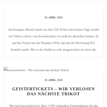
Quarantäne der Spieler vor dem Spiel auferlegt. Aufgrund von
Problemen bei der Erfüllung dieser Vorgaben seitens CoV-19 erfolgte
nun eine Verlegung auf den […]
24. APRIL 2020
Am heutigen Abend wurde aus den 516 Tickets der letzten Tage wieder
ein Trikot verlost - ein Auswärtstrikot in weiß der aktuellen Saison. Es
traf das Ticket mit der Nummer 3954, das mit der Rechnung 852
bestellt wurde. Wie es der Zufall so will, ausgerechnet an einen der
CfR-Fans mit der so ziemlich weitesten Anreise [...]
20. APRIL 2020
GEISTERTICKETS – WIR VERLOSEN
DAS NÄCHSTE TRIKOT
Wir sind inzwischen bei über 3.500 verkauften Eintrittskarten für das