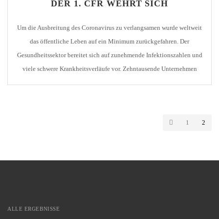
DER 1. CFR WEHRT SICH
Um die Ausbreitung des Coronavirus zu verlangsamen wurde weltweit
das öffentliche Leben auf ein Minimum zurückgefahren. Der
Gesundheitssektor bereitet sich auf zunehmende Infektionszahlen und
viele schwere Krankheitsverläufe vor. Zehntausende Unternehmen
müssen erhebliche wirtschaftliche Einbußen hinnehmen oder bangen
gar um ihre Existenz. Auch Fußballvereine wie der 1. CfR Pforzheim
sind direkt von der Pandemie betroffen. Noch […]
1
2
ALLE ERGEBNISSE