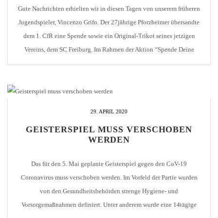
Gute Nachrichten erhielten wir in diesen Tagen von unserem früheren
Jugendspieler, Vincenzo Grifo. Der 27jährige Pforzheimer übersandte
dem 1. CfR eine Spende sowie ein Original-Trikot seines jetzigen
Vereins, dem SC Freiburg. Im Rahmen der Aktion “Spende Deine
Trikot-Nr.” stellt Vince dem 1. CfR seine Rückennr. in Euro zur
Verfügung. Und an die hängt er auch […]
29. APRIL 2020
GEISTERSPIEL MUSS VERSCHOBEN
WERDEN
Das für den 5. Mai geplante Geisterspiel gegen den CoV-19
Coronavirus muss verschoben werden. Im Vorfeld der Partie wurden
von den Gesundheitsbehörden strenge Hygiene- und
Vorsorgemaßnahmen definiert. Unter anderem wurde eine 14tägige