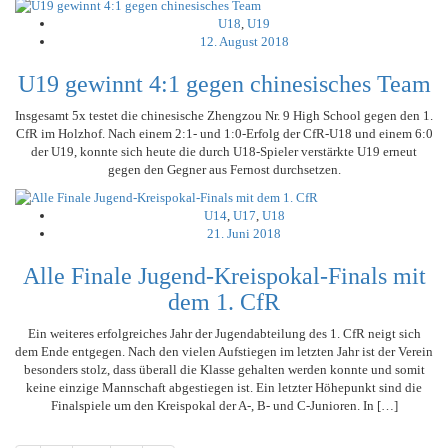
U18
,
U19
12. August 2018
U19 gewinnt 4:1 gegen chinesisches Team
Insgesamt 5x testet die chinesische Zhengzou Nr. 9 High School gegen den 1.
CfR im Holzhof. Nach einem 2:1- und 1:0-Erfolg der CfR-U18 und einem 6:0
der U19, konnte sich heute die durch U18-Spieler verstärkte U19 erneut
gegen den Gegner aus Fernost durchsetzen.
U14
,
U17
,
U18
21. Juni 2018
Alle Finale Jugend-Kreispokal-Finals mit
dem 1. CfR
Ein weiteres erfolgreiches Jahr der Jugendabteilung des 1. CfR neigt sich
dem Ende entgegen. Nach den vielen Aufstiegen im letzten Jahr ist der Verein
besonders stolz, dass überall die Klasse gehalten werden konnte und somit
keine einzige Mannschaft abgestiegen ist. Ein letzter Höhepunkt sind die
Finalspiele um den Kreispokal der A-, B- und C-Junioren. In […]