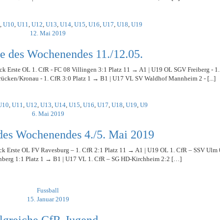
,
U10
,
U11
,
U12
,
U13
,
U14
,
U15
,
U16
,
U17
,
U18
,
U19
12. Mai 2019
e des Wochenendes 11./12.05.
ck Erste OL 1. CfR - FC 08 Villingen 3:1 Platz 11 → A1 | U19 OL SGV Freiberg - 1
cken/Kronau - 1. CfR 3:0 Platz 1 → B1 | U17 VL SV Waldhof Mannheim 2 - [...]
U10
,
U11
,
U12
,
U13
,
U14
,
U15
,
U16
,
U17
,
U18
,
U19
,
U9
6. Mai 2019
des Wochenendes 4./5. Mai 2019
ick Erste OL FV Ravesburg – 1. CfR 2:1 Platz 11 → A1 | U19 OL 1. CfR – SSV Ulm 
berg 1:1 Platz 1 → B1 | U17 VL 1. CfR – SG HD-Kirchheim 2:2 […]
Fussball
15. Januar 2019