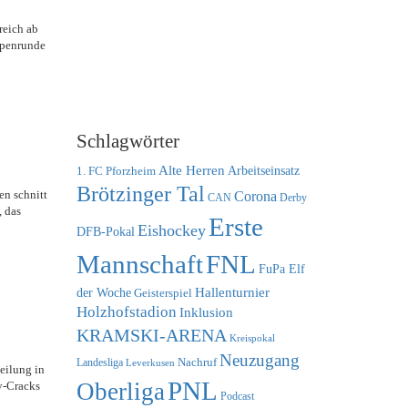
reich ab
uppenrunde
Schlagwörter
Alte Herren
1. FC Pforzheim
Arbeitseinsatz
Brötzinger Tal
en schnitt
Corona
CAN
Derby
, das
Erste
Eishockey
DFB-Pokal
FNL
Mannschaft
FuPa Elf
der Woche
Hallenturnier
Geisterspiel
Holzhofstadion
Inklusion
KRAMSKI-ARENA
Kreispokal
Neuzugang
Nachruf
Landesliga
Leverkusen
eilung in
PNL
Oberliga
y-Cracks
Podcast