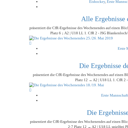
Eishockey
,
Erste Mannsc
STATISTIK
SCHIEDSRICHTER
MITGLIEDSCHAFT
LIGA – FAIRNESSTABELLE
1. FC PFORZHEIM 1
TORSCHÜTZEN
SCHNÜRLES
HISTORIE
LIGA – WECHSELBÖRSE
VFR PFORZHEIM 18
Alle Ergebnisse
LIGA – SPIELPLAN
EISHOCKEY
PRESSE / MEDIEN
1. CFR PFORZHEIM 
LIGA – TORSCHÜTZEN
SAISON 2015/2016
präsentiert die CfR-Ergebnisse des Wochenendes auf einen Blick
Platz 6 ↓ A2 | U18 LL 1. CfR 2 - JSG Blankenloch
LIGA – ZUSCHAUER
SAISON 2016/2017
LIGA – FAIRNESSTABELLE
1. FC PFORZHEIM 1
Erste 
LIGA – WECHSELBÖRSE
VFR PFORZHEIM 18
PRESSE / MEDIEN
Die Ergebnisse d
präsentiert die CfR-Ergebnisse des Wochenendes auf einen Bl
Platz 12 → A2 | U18 LL 1. CfR 2 -
Erste Mannschaft
Die Ergebniss
präsentiert die CfR-Ergebnisse des Wochenendes auf einen Bli
2:7 Platz 12 → A2 | U18 LL spielfrei P