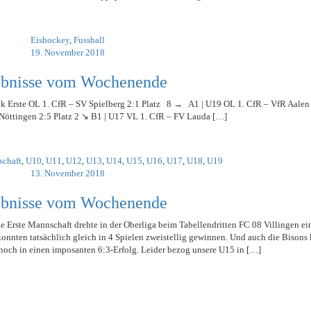
Eishockey
,
Fussball
19. November 2018
ebnisse vom Wochenende
ck Erste OL 1. CfR – SV Spielberg 2:1 Platz 8 → A1 | U19 OL 1. CfR – VfR Aalen 
Nöttingen 2:5 Platz 2 ↘ B1 | U17 VL 1. CfR – FV Lauda […]
schaft
,
U10
,
U11
,
U12
,
U13
,
U14
,
U15
,
U16
,
U17
,
U18
,
U19
13. November 2018
ebnisse vom Wochenende
e Erste Mannschaft drehte in der Oberliga beim Tabellendritten FC 08 Villingen ei
nnten tatsächlich gleich in 4 Spielen zweistellig gewinnen. Und auch die Bisons 
noch in einen imposanten 6:3-Erfolg. Leider bezog unsere U15 in […]