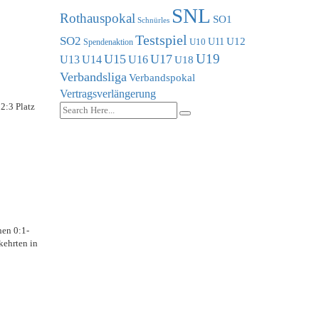
SNL
Rothauspokal
SO1
Schnürles
Testspiel
SO2
U11
U12
U10
Spendenaktion
U19
U15
U17
U13
U14
U16
U18
Verbandsliga
Verbandspokal
Vertragsverlängerung
2:3 Platz
nen 0:1-
kehrten in