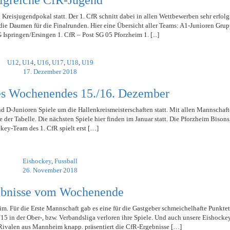
lgreiche CfR-Jugend
isjugendpokal statt. Der 1. CfR schnitt dabei in allen Wettbewerben sehr erfolg
n die Daumen für die Finalrunden. Hier eine Übersicht aller Teams: A1-Junioren Gr
Ispringen/Ersingen 1. CfR – Post SG 05 Pforzheim 1. [...]
U12
,
U14
,
U16
,
U17
,
U18
,
U19
17. Dezember 2018
es Wochenendes 15./16. Dezember
d D-Junioren Spiele um die Hallenkreismeisterschaften statt. Mit allen Mannschaft
ze der Tabelle. Die nächsten Spiele hier finden im Januar statt. Die Pforzheim Bisons
key-Team des 1. CfR spielt erst […]
Eishockey
,
Fussball
26. November 2018
ebnisse vom Wochenende
. Für die Erste Mannschaft gab es eine für die Gastgeber schmeichelhafte Punktet
5 in der Ober-, bzw. Verbandsliga verloren ihre Spiele. Und auch unsere Eishocke
ivalen aus Mannheim knapp. präsentiert die CfR-Ergebnisse […]