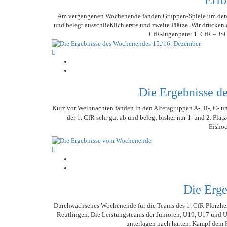
Erfo
Am vergangenen Wochenende fanden Gruppen-Spiele um den Kre
und belegt ausschließlich erste und zweite Plätze. Wir drücke
CfR-Jugenpate: 1. CfR – JSG 
Die Ergebnisse d
Kurz vor Weihnachten fanden in den Altersgruppen A-, B-, C- un
der 1. CfR sehr gut ab und belegt bisher nur 1. und 2. Plät
Eishoc
Die Erg
Durchwachsenes Wochenende für die Teams des 1. CfR Pforzheim
Reutlingen. Die Leistungsteams der Junioren, U19, U17 und U1
unterlagen nach hartem Kampf dem R