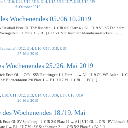
haft
,
U10
,
U11
,
U12
,
U13
,
U14
,
U15
,
U16
,
U17
,
U18
,
U19
,
U9
HOLZHOF
U10 / E2 (2011)
DOKUMENTE
896
6. Oktober 2019
CLUBHAUS
U9 / F1 (2012)
VIDEOCLIPS
97
 des Wochenendes 05./06.10.2019
U8 / F2
1896
U7 / BAMBINI
 Fussball Erste OL TSV Ilshofen - 1. CfR 0:0 Platz 4 ↓ A1 | U19 VL SG Dielheim - 
/Weingarten 3:1 Platz 3 → B1 | U17 VL VfL Kurpfalz Mannheim-Neckarau - [...]
896
Mannschaft
,
U12
,
U14
,
U16
,
U17
,
U18
,
U19
97
27. Mai 2019
es Wochenendes 25./26. Mai 2019
ick Erste OL 1. CfR - SSV Reutlingen 1:1 Platz 11 → A1 | U19 OL VfR Aalen - 1. 
 SV Büchenbronn 2:0 Platz 1 → B1 | U17 VL 1. CfR - 1. FC [...]
,
U10
,
U11
,
U12
,
U13
,
U14
,
U15
,
U16
,
U17
,
U18
,
U19
20. Mai 2019
e des Wochenendes 18./19. Mai
ck Erste OL SV Spielberg - 1. CfR 2:0 Platz 11 → A1 | U19 OL 1. CfR - FV Lörrach
latz 1 → B1 | U17 VL SV Sandhausen 2 - 1. CfR 5:2 Platz 6 ↓ B2 [...]