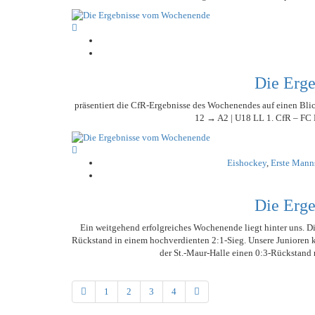
Die Erg
präsentiert die CfR-Ergebnisse des Wochenendes auf einen Bli
12 → A2 | U18 LL 1. CfR – FC 
Eishockey
,
Erste Mann
Die Erg
Ein weitgehend erfolgreiches Wochenende liegt hinter uns. Di
Rückstand in einem hochverdienten 2:1-Sieg. Unsere Junioren ko
der St.-Maur-Halle einen 0:3-Rückstand 
1
2
3
4