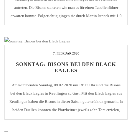
antreten. Die Bisons starteten wie man es für einen Tabellenführer
erwarten konnte. Folgerichtig gingen sie durch Martin Juricek mit 1:0
in Führung (12.). Knapp vier Minuten später erhöhten die Bisons durch
Martin Juricek auf 2:0. In einem anschließenden Überzahlspiel […]
7. FEBRUAR 2020
SONNTAG: BISONS BEI DEN BLACK
EAGLES
Am kommenden Sonntag, 09.02.2020 um 19:15 Uhr sind die Bisons
bei den Black Eagles in Reutlingen zu Gast. Mit den Black Eagles aus
Reutlingen haben die Bisons in dieser Saison gute erfahren gemacht. In
beiden Duellen konnten die Pforzheimer jeweils zehn Tore erzielen,
allerdings war auch die Defensive nicht wirklich sattelfest, denn die
Cracks von […]