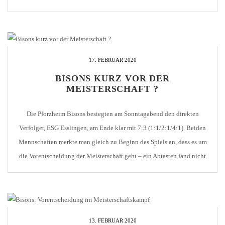
Führung. Die Bisons setzten nach und Sidney Körper netzte zum 2:0
ein (7.). Das dritte […]
17. FEBRUAR 2020
BISONS KURZ VOR DER
MEISTERSCHAFT ?
Die Pforzheim Bisons besiegten am Sonntagabend den direkten
Verfolger, ESG Esslingen, am Ende klar mit 7:3 (1:1/2:1/4:1). Beiden
Mannschaften merkte man gleich zu Beginn des Spiels an, dass es um
die Vorentscheidung der Meisterschaft geht – ein Abtasten fand nicht
statt. So hatte Martin Juricek die erste Chance des Spiels, doch die
Scheibe schnappte sich […]
13. FEBRUAR 2020