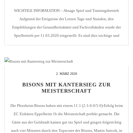
WICHTIGE INFORMATION – Absage Spiel und Trainingsbetrieb
Aufgrund der Ereignisse der Letzen Tage und Stunden, den
Empfehlungen der Gesundheitsämter und Fachverbänden wurde der
Spielbetrieb per 11.03.2020 eingestellt. Es sind dies wichtige und
nachvollziehbare Maßnahmen zur Eindämmung einer unkontrollierten
Ausweitung des Coronavirus. Wir sind als Sportverein, mit natürlichem
Fokus auf die Gesundheit, natürlich auch unserer Verantwortung […]
2. MÄRZ 2020
BISONS MIT KANTERSIEG ZUR
MEISTERSCHAFT
Die Pforzheim Bisons haben mit einem 11:1 (2:1/4:0/5:0)-Erfolg beim
EC Eisbären Eppelheim 1b die Meisterschaft perfekt gemacht. Die
Gäste aus der Goldstadt kamen gut ins Spiel und gingen folgerichtig
nach vier Minuten durch den Topscorer der Bisons, Martin Juricek, in