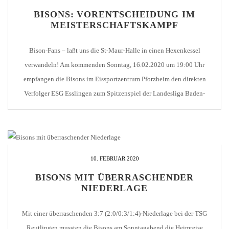
BISONS: VORENTSCHEIDUNG IM
MEISTERSCHAFTSKAMPF
Bison-Fans – laßt uns die St-Maur-Halle in einen Hexenkessel
verwandeln! Am kommenden Sonntag, 16.02.2020 um 19:00 Uhr
empfangen die Bisons im Eissportzentrum Pforzheim den direkten
Verfolger ESG Esslingen zum Spitzenspiel der Landesliga Baden-
Württemberg. Am Sonntagabend wird es zu einer Vorentscheidung um
die Meisterschaft der Landesliga kommen. Der Tabellenführer, die
Pforzheim Bisons, mussten am vergangenen Sonntag […]
10. FEBRUAR 2020
BISONS MIT ÜBERRASCHENDER
NIEDERLAGE
Mit einer überraschenden 3:7 (2:0/0:3/1:4)-Niederlage bei der TSG
Reutlingen mussten die Bisons am Sonntagabend die Heimreise