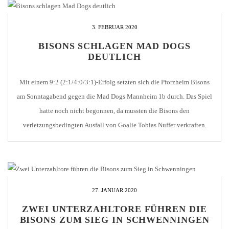
3. FEBRUAR 2020
BISONS SCHLAGEN MAD DOGS
DEUTLICH
Mit einem 9:2 (2:1/4:0/3:1)-Erfolg setzten sich die Pforzheim Bisons
am Sonntagabend gegen die Mad Dogs Mannheim 1b durch. Das Spiel
hatte noch nicht begonnen, da mussten die Bisons den
verletzungsbedingten Ausfall von Goalie Tobias Nuffer verkraften.
Klaus Graefe hütete somit an diesem Abend das Gehäuse der Bisons.
Bereits nach 30 Sekunden traf Steffen Bischoff nur […]
27. JANUAR 2020
ZWEI UNTERZAHLTORE FÜHREN DIE
BISONS ZUM SIEG IN SCHWENNINGEN