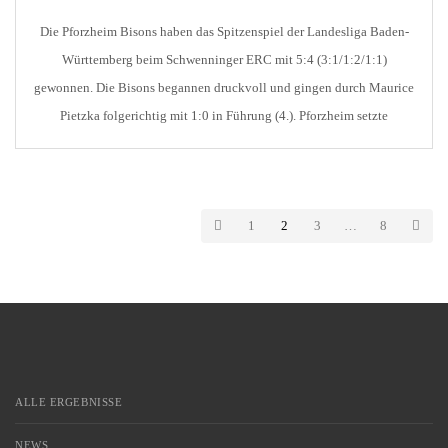
Die Pforzheim Bisons haben das Spitzenspiel der Landesliga Baden-
Württemberg beim Schwenninger ERC mit 5:4 (3:1/1:2/1:1)
gewonnen. Die Bisons begannen druckvoll und gingen durch Maurice
Pietzka folgerichtig mit 1:0 in Führung (4.). Pforzheim setzte
Schwenningen auch anschließend immer wieder unter Druck. In einem
Powerplay wussten die Bisons zu überzeugen und erhöhten durch
Topscorer Martin Juricek auf […]
1
2
3
…
8
ALLE ERGEBNISSE
NEWS