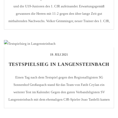
und die U19-Junioren des 1. CfR aufeinander. Erwartungsgemäß
gewannen die Herren mit 11:2 gegen den über lange Zeit gut
mithaltenden Nachwuchs. Volker Grimminger, neuer Trainer des 1. CfR,
war nach dem Spiel zufrieden mit der Leistung seiner Jungs. Nach dem
Spiel unterhielt sich Marco [...]
19. JULI 2021
TESTSPIELSIEG IN LANGENSTEINBACH
Einen Tag nach dem Testspiel gegen den Regionalligisten SG
Sonnenhof Großaspach stand für das Team von Fatih Ceylan ein
weiterer Test im Kalender. Gegen den guten Verbandsligisten SV
Langensteinbach mit dem ehemaligen CfR-Spieler Joao Tardelli kamen
die Jungs nur schwer in die Partie. Langensteinbach spielte tief und
lauerte auf Konter. Somit kamen die Pforzheimer nicht […]