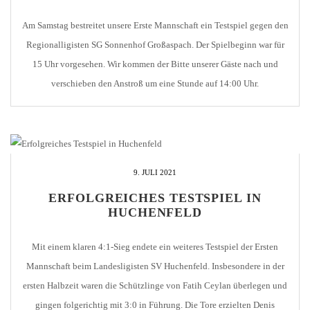
Am Samstag bestreitet unsere Erste Mannschaft ein Testspiel gegen den
Regionalligisten SG Sonnenhof Großaspach. Der Spielbeginn war für
15 Uhr vorgesehen. Wir kommen der Bitte unserer Gäste nach und
verschieben den Anstroß um eine Stunde auf 14:00 Uhr.
Stadionöffnung im Brötzinger Tal ist somit bereits um 13:00 Uhr. Wir
bedanken uns für Euer Verständnis.
9. JULI 2021
ERFOLGREICHES TESTSPIEL IN
HUCHENFELD
Mit einem klaren 4:1-Sieg endete ein weiteres Testspiel der Ersten
Mannschaft beim Landesligisten SV Huchenfeld. Insbesondere in der
ersten Halbzeit waren die Schützlinge von Fatih Ceylan überlegen und
gingen folgerichtig mit 3:0 in Führung. Die Tore erzielten Denis