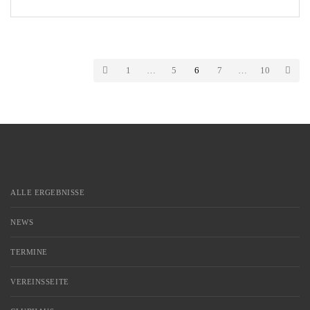
Latifovic (29. Minute), Stanley Ratifo (34.) und Willie Sauerborn (36.).
Zum zweiten Durchgang wechselte Ceylan kräftig durch. [...]
1
…
5
6
7
…
10
ALLE ERGEBNISSE
NEWS
TERMINE
VEREINSSEITE