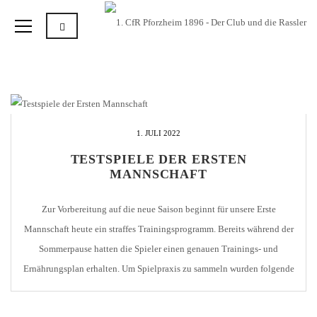
1. JULI 2022
TESTSPIELE DER ERSTEN
MANNSCHAFT
Zur Vorbereitung auf die neue Saison beginnt für unsere Erste
Mannschaft heute ein straffes Trainingsprogramm. Bereits während der
Sommerpause hatten die Spieler einen genauen Trainings- und
Ernährungsplan erhalten. Um Spielpraxis zu sammeln wurden folgende
Trainingsspiele vereinbart. Mi., 06.07.2022, 18:00 Uhr 1. CfR – SGV
Freiberg Mönsheim Fr., 08.07.2022, 17:30 Uhr SSV Ulm – 1. CfR […]