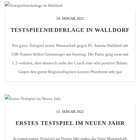
24. JANUAR 2022
TESTSPIELNIEDERLAGE IN WALLDORF
Ein gutes Testspiel seiner Mannschaft gegen FC Astoria Walldorf sah
CfR-Trainer Volker Grimminger am Sonntag. Die Partie ging zwar mit
1:2 verloren, aber dennoch zieht der Coach eine sehr positive Bilanz.
Gegen den guten Regionalligisten konnte Pforzheim sehr gut
mithalten. Ein Klassenunterschied war nicht zu sehen. Die Mannschaft
konnte zahlreiche Durchbrüche herausspielen, scheiterte dann aber [...]
15. JANUAR 2022
ERSTES TESTSPIEL IM NEUEN JAHR
In einem ersten Testspiel im Neuen Jahr trafen die Erste Mannschaft