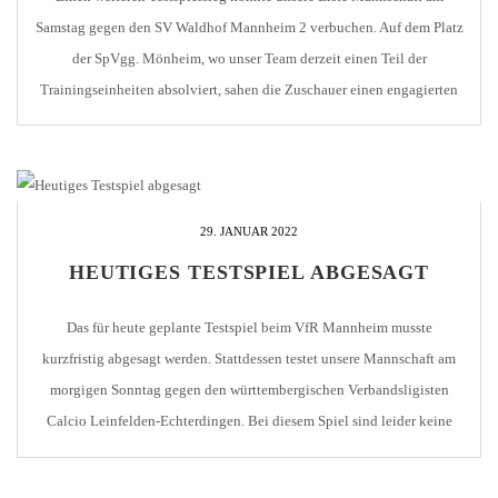
Samstag gegen den SV Waldhof Mannheim 2 verbuchen. Auf dem Platz
der SpVgg. Mönheim, wo unser Team derzeit einen Teil der
Trainingseinheiten absolviert, sahen die Zuschauer einen engagierten
1. CfR, der in der ersten Halbzeit auf dem schwer zu bespielenden
Rasen sehr gut agierte. Folgerichtig ging das […]
29. JANUAR 2022
HEUTIGES TESTSPIEL ABGESAGT
Das für heute geplante Testspiel beim VfR Mannheim musste
kurzfristig abgesagt werden. Stattdessen testet unsere Mannschaft am
morgigen Sonntag gegen den württembergischen Verbandsligisten
Calcio Leinfelden-Echterdingen. Bei diesem Spiel sind leider keine
Zuschauer zugelassen.