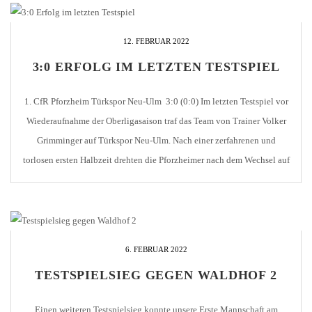
12. FEBRUAR 2022
3:0 ERFOLG IM LETZTEN TESTSPIEL
1. CfR Pforzheim Türkspor Neu-Ulm 3:0 (0:0) Im letzten Testspiel vor
Wiederaufnahme der Oberligasaison traf das Team von Trainer Volker
Grimminger auf Türkspor Neu-Ulm. Nach einer zerfahrenen und
torlosen ersten Halbzeit drehten die Pforzheimer nach dem Wechsel auf
und kamen deutlich besser ins Spiel. Folgerichtig erzielte Robin Münst
nach schöner Vorlage von Denis Gudzevic das [...]
6. FEBRUAR 2022
TESTSPIELSIEG GEGEN WALDHOF 2
Einen weiteren Testspielsieg konnte unsere Erste Mannschaft am