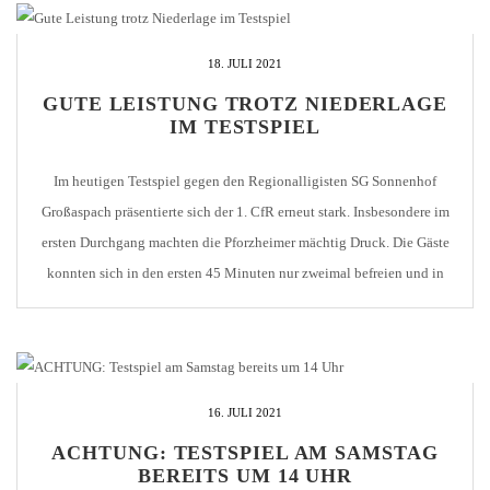
18. JULI 2021
GUTE LEISTUNG TROTZ NIEDERLAGE
IM TESTSPIEL
Im heutigen Testspiel gegen den Regionalligisten SG Sonnenhof
Großaspach präsentierte sich der 1. CfR erneut stark. Insbesondere im
ersten Durchgang machten die Pforzheimer mächtig Druck. Die Gäste
konnten sich in den ersten 45 Minuten nur zweimal befreien und in
Richtung des CfR-Tors so etwas wie Gefahr ausstrahlen. Der zweite
Angriff in der 45. Minute (!) [...]
16. JULI 2021
ACHTUNG: TESTSPIEL AM SAMSTAG
BEREITS UM 14 UHR