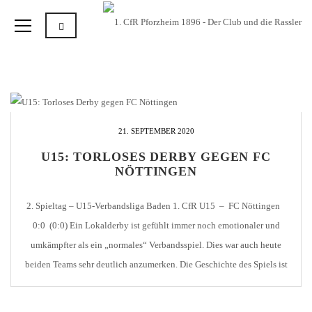
21. SEPTEMBER 2020
U15: TORLOSES DERBY GEGEN FC
NÖTTINGEN
2. Spieltag – U15-Verbandsliga Baden 1. CfR U15 – FC Nöttingen
0:0 (0:0) Ein Lokalderby ist gefühlt immer noch emotionaler und
umkämpfter als ein „normales“ Verbandsspiel. Dies war auch heute
beiden Teams sehr deutlich anzumerken. Die Geschichte des Spiels ist
eigentlich recht schnell erzählt. Beide Abwehrketten waren an diesem
Tag stark und von beiden Sturmreihen […]