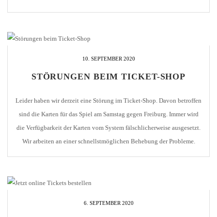
Holzhofstadion gegeneinander ausgetragen haben. Die Partie damals
endete 2:1 für Pforzheim. Im Spiel am Samstag […]
10. SEPTEMBER 2020
STÖRUNGEN BEIM TICKET-SHOP
Leider haben wir derzeit eine Störung im Ticket-Shop. Davon betroffen
sind die Karten für das Spiel am Samstag gegen Freiburg. Immer wird
die Verfügbarkeit der Karten vom System fälschlicherweise ausgesetzt.
Wir arbeiten an einer schnellstmöglichen Behebung der Probleme.
Derzeit sind noch Karten für das Spiel gegen den Freiburger FC
verfügbar. Wenn möglich, solltet Ihr es […]
6. SEPTEMBER 2020