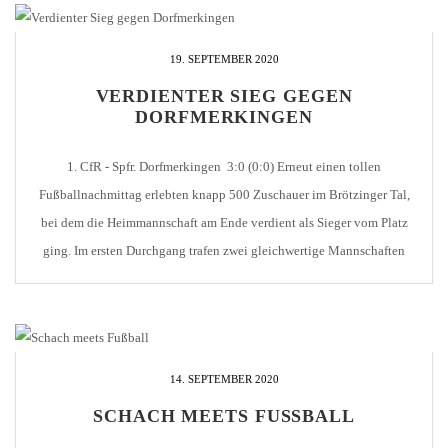
19. SEPTEMBER 2020
VERDIENTER SIEG GEGEN
DORFMERKINGEN
1. CfR - Spfr. Dorfmerkingen 3:0 (0:0) Erneut einen tollen
Fußballnachmittag erlebten knapp 500 Zuschauer im Brötzinger Tal,
bei dem die Heimmannschaft am Ende verdient als Sieger vom Platz
ging. Im ersten Durchgang trafen zwei gleichwertige Mannschaften
aufeinander. Dorfmerkingen schenkte den Hausherren nichts und
gingen kompromisslos uns kompakt in jeden Zweikampf. Beide Teams
erarbeiteten sich [...]
14. SEPTEMBER 2020
SCHACH MEETS FUSSBALL