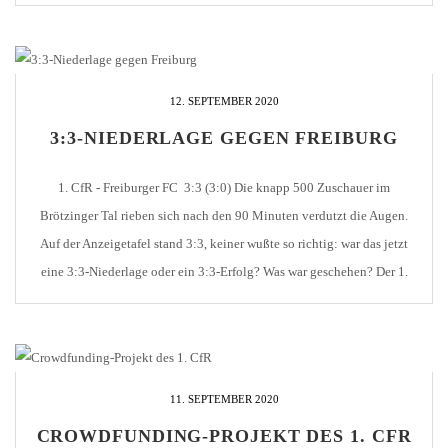
einige Male in Verlegenheit gebracht. Daraus entstand auch die frühe
Führung zum 0:1. Ein gelungener Spielzug […]
12. SEPTEMBER 2020
3:3-NIEDERLAGE GEGEN FREIBURG
1. CfR - Freiburger FC 3:3 (3:0) Die knapp 500 Zuschauer im
Brötzinger Tal rieben sich nach den 90 Minuten verdutzt die Augen.
Auf der Anzeigetafel stand 3:3, keiner wußte so richtig: war das jetzt
eine 3:3-Niederlage oder ein 3:3-Erfolg? Was war geschehen? Der 1.
CfR legte von Beginn an los wie die Feuerwehr und [...]
11. SEPTEMBER 2020
CROWDFUNDING-PROJEKT DES 1. CFR