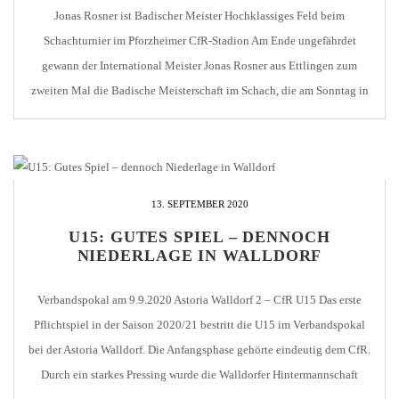
Jonas Rosner ist Badischer Meister Hochklassiges Feld beim
Schachturnier im Pforzheimer CfR-Stadion Am Ende ungefährdet
gewann der International Meister Jonas Rosner aus Ettlingen zum
zweiten Mal die Badische Meisterschaft im Schach, die am Sonntag in
Pforzheim zu Ende ging. Das Turnier konnte Dank der Unterstützung
des 1. CfR Pforzheim im großzügigen VIP-Bereich des frisch
hergerichteten [...]
13. SEPTEMBER 2020
U15: GUTES SPIEL – DENNOCH
NIEDERLAGE IN WALLDORF
Verbandspokal am 9.9.2020 Astoria Walldorf 2 – CfR U15 Das erste
Pflichtspiel in der Saison 2020/21 bestritt die U15 im Verbandspokal
bei der Astoria Walldorf. Die Anfangsphase gehörte eindeutig dem CfR.
Durch ein starkes Pressing wurde die Walldorfer Hintermannschaft