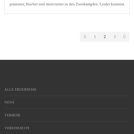
präsenter, frischer und motivierter in den Zweikämpfen. Leider konnten
Marco Rienhardt und Stanley Ratifo zwei sehr [...]
1
2
3
ALLE ERGEBNISSE
NEWS
TERMINE
VEREINSSEITE