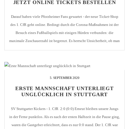
JETZT ONLINE TICKETS BESTELLEN
Darauf haben viele Pforzheimer Fans gewartet - der neue Ticket-Shop
des 1. CfR geht online. Bedingt durch die Corona-Maßnahmen ist der
Besuch eines Fußballspiels mit einigen Hürden verbunden: die
maximale Zuschauerzahl ist begrenzt. Es herrscht Unsicherheit, ob man
überhaupt noch ins Stadion kommt oder ob es bereits ausverkauft ist.
jeder Besucher muss jedes Mal seine [...]
5. SEPTEMBER 2020
ERSTE MANNSCHAFT UNTERLIEGT
UNGLÜCKLICH IN STUTTGART
SV Stuttgarter Kickers - 1. CfR 2:0 (0:0) Erneut bleiben unsere Jungs
in der Ferne punktlos. Als es nach der ersten Halbzeit in die Pause ging,
waren die Gastgeber erleichtert, dass es nur 0:0 stand. Der 1. CfR war