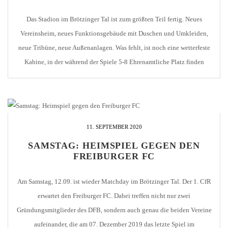
Das Stadion im Brötzinger Tal ist zum größten Teil fertig. Neues
Vereinsheim, neues Funktionsgebäude mit Duschen und Umkleiden,
neue Tribüne, neue Außenanlagen. Was fehlt, ist noch eine wetterfeste
Kabine, in der während der Spiele 5-8 Ehrenamtliche Platz finden
sollen. Dort ist dann der Dreh- und Angelpunkt für den Rahmen der
Heimspiele Stadionsprecher Bediener Anzeigetafel Liveticker-Melder
[...]
11. SEPTEMBER 2020
SAMSTAG: HEIMSPIEL GEGEN DEN
FREIBURGER FC
Am Samstag, 12.09. ist wieder Matchday im Brötzinger Tal. Der 1. CfR
erwartet den Freiburger FC. Dabei treffen nicht nur zwei
Gründungsmitglieder des DFB, sondern auch genau die beiden Vereine
aufeinander, die am 07. Dezember 2019 das letzte Spiel im