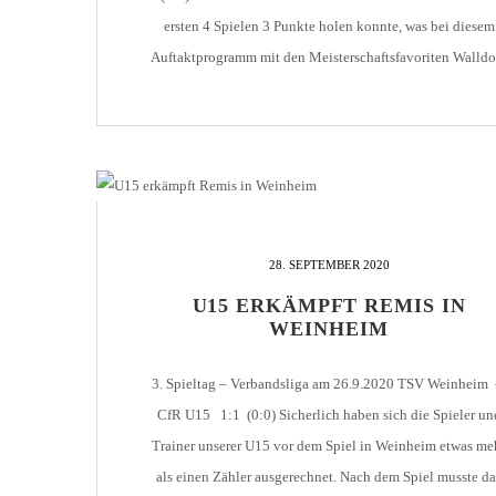
ersten 4 Spielen 3 Punkte holen konnte, was bei diesem
Auftaktprogramm mit den Meisterschaftsfavoriten Walldor
Sandhausen und Neckarelz auch durchaus eingeplant war
kam mit dem VfL Neckarau eine Wundertüte ins Brötzing
Tal. Verloren die Gäste am ersten Spieltag noch […]
28. SEPTEMBER 2020
U15 ERKÄMPFT REMIS IN
WEINHEIM
3. Spieltag – Verbandsliga am 26.9.2020 TSV Weinheim
CfR U15 1:1 (0:0) Sicherlich haben sich die Spieler un
Trainer unserer U15 vor dem Spiel in Weinheim etwas me
als einen Zähler ausgerechnet. Nach dem Spiel musste da