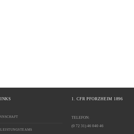
LINKS
1. CFR PFORZHEIM 1896
NNSCHAFT
TELEFON:
(0 72 31) 46 040 46
 LEISTUNGSTEAMS