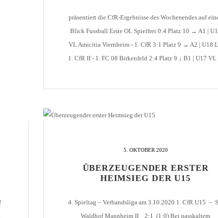
präsentiert die CfR-Ergebnisse des Wochenendes auf ein
Blick Fussball Erste OL Spielfrei 0:4 Platz 10 → A1 | U
VL Amicitia Viernheim - 1. CfR 3:1 Platz 9 → A2 | U18 
1. CfR II - 1. FC 08 Birkenfeld 2:4 Platz 9 ↓ B1 | U17 VL 
CfR - VfL Kurpfalz-Neckarau 2:2 [...]
5. OKTOBER 2020
ÜBERZEUGENDER ERSTER
HEIMSIEG DER U15
2
4. Spieltag – Verbandsliga am 3.10.2020 1. CfR U15 – 
n
Waldhof Mannheim II 2:1 (1:0) Bei nasskaltem