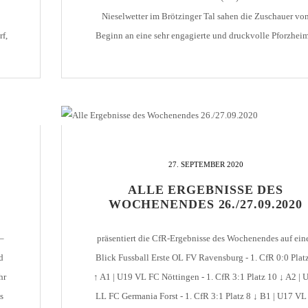
Nieselwetter im Brötzinger Tal sahen die Zuschauer vo
f,
Beginn an eine sehr engagierte und druckvolle Pforzhei
,
Mannschaft mit großem Siegeswillen. Das Trainerteam ha
er
die Jungs toll auf den Gegner eingestellt. Denn dieser k
mit dem permanenten Angriffspressing […]
27. SEPTEMBER 2020
ALLE ERGEBNISSE DES
WOCHENENDES 26./27.09.2020
 –
präsentiert die CfR-Ergebnisse des Wochenendes auf ein
d
Blick Fussball Erste OL FV Ravensburg - 1. CfR 0:0 Plat
hr
↑ A1 | U19 VL FC Nöttingen - 1. CfR 3:1 Platz 10 ↓ A2 | 
s
LL FC Germania Forst - 1. CfR 3:1 Platz 8 ↓ B1 | U17 VL 