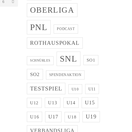
6
OBERLIGA
PNL
PODCAST
ROTHAUSPOKAL
SNL
SO1
SCHNÜRLES
SO2
SPENDENAKTION
TESTSPIEL
U11
U10
U15
U13
U14
U12
U19
U17
U16
U18
VERBANDSLIGA