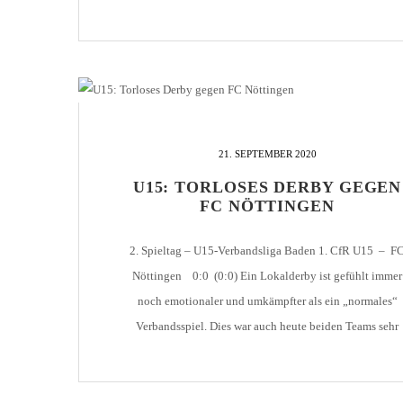
Team um Trainer Tolga jedoch mit dem Unentschieden
zufrieden sein, lag man doch bis kurz vor Schluss […]
21. SEPTEMBER 2020
U15: TORLOSES DERBY GEGEN
FC NÖTTINGEN
2. Spieltag – U15-Verbandsliga Baden 1. CfR U15 – F
Nöttingen 0:0 (0:0) Ein Lokalderby ist gefühlt immer
noch emotionaler und umkämpfter als ein „normales“
Verbandsspiel. Dies war auch heute beiden Teams sehr
deutlich anzumerken. Die Geschichte des Spiels ist
eigentlich recht schnell erzählt. Beide Abwehrketten war
an diesem Tag stark und von beiden Sturmreihen […]