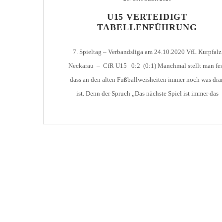
AH-TURNIER
U15 VERTEIDIGT
STATISTIK
MITGLIEDSCHAFT
TABELLENFÜHRUNG
SCHIEDSRICHTER
TORSCHÜTZEN
HISTORIE
SCHNÜRLES
7. Spieltag – Verbandsliga am 24.10.2020 VfL Kurpfalz
LIGA – SPIELPLAN
1. CFR PFORZHEIM 1
EISHOCKEY
Neckarau – CfR U15 0:2 (0:1) Manchmal stellt man fes
LIGA – TORSCHÜTZEN
dass an den alten Fußballweisheiten immer noch was dra
SAISON 2015/2016
LIGA – ZUSCHAUER
ist. Denn der Spruch „Das nächste Spiel ist immer das
SAISON 2016/2017
LIGA – FAIRNESSTABELLE
schwerste“ passt sehr gut zum Spiel unserer U15 in
Mannheim-Neckarau. Nach dem deutlichen letzten
1. FC PFORZHEIM 18
LIGA – WECHSELBÖRSE
Heimspielsieg, war im Vorfeld […]
VFR PFORZHEIM 189
PRESSE / MEDIEN