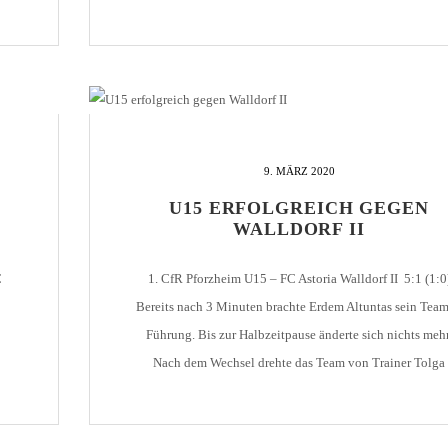
CfR - FC [...]
9. MÄRZ 2020
U15 ERFOLGREICH GEGEN
WALLDORF II
C
1. CfR Pforzheim U15 – FC Astoria Walldorf II 5:1 (1:0
Bereits nach 3 Minuten brachte Erdem Altuntas sein Team
Führung. Bis zur Halbzeitpause änderte sich nichts mehr
Nach dem Wechsel drehte das Team von Trainer Tolga
Gümüs dann richtig auf. Mit einem Doppelschlag in Min
en
37 und 42 erhöhten wiederum Altuntas und Dler […]