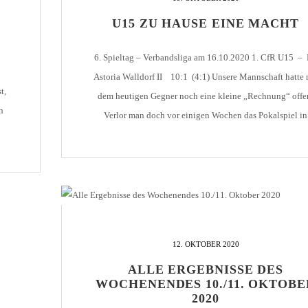
U15 ZU HAUSE EINE MACHT
HOLZHOF
U10 / E2 (2011)
DOKUMENTE
CLUBHAUS
U9 / F1 (2012)
VIDEOCLIPS
6. Spieltag – Verbandsliga am 16.10.2020 1. CfR U15 –
U8 / F2
Astoria Walldorf II 10:1 (4:1) Unsere Mannschaft hatte 
896
t,
dem heutigen Gegner noch eine kleine „Rechnung“ offe
U7 / BAMBINI
n
Verlor man doch vor einigen Wochen das Pokalspiel in
Walldorf, überraschend aber nicht unverdient mit 1:3. So
war das Thema Pokal für den CfR passé. Im Nachhinein 
96
7
12. OKTOBER 2020
ALLE ERGEBNISSE DES
WOCHENENDES 10./11. OKTOBE
2020