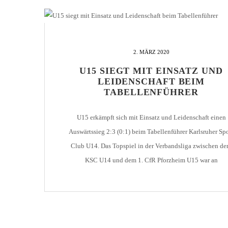
2. MÄRZ 2020
U15 SIEGT MIT EINSATZ UND
LEIDENSCHAFT BEIM
TABELLENFÜHRER
U15 erkämpft sich mit Einsatz und Leidenschaft einen
Auswärtssieg 2:3 (0:1) beim Tabellenführer Karlsruher Sp
Club U14. Das Topspiel in der Verbandsliga zwischen d
KSC U14 und dem 1. CfR Pforzheim U15 war an
fussballerischen Tugenden kaum zu toppen. Topfit und m
hohem Selbstbewusstsein gingen unsere Jungs in das Spi
gegen den Tabellenführer. Von Beginn […]