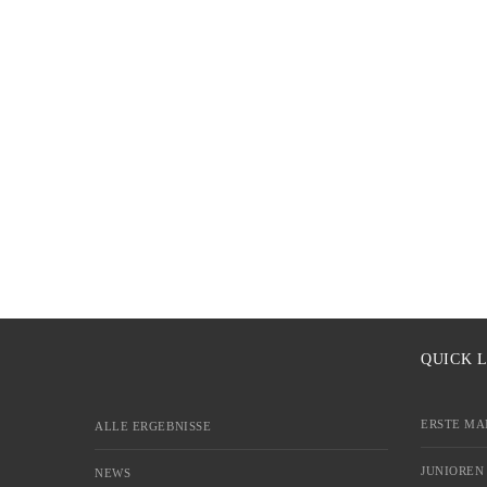
QUICK 
ERSTE MA
ALLE ERGEBNISSE
JUNIOREN
NEWS